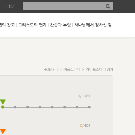
고객센터
셉의 창고
그리스도의 편지
찬송과 누림
하나님께서 정하신 길
HOME
>
라이프스타디
> 라이프스타디 읽기
0
/1983
0
/404