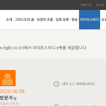
회원가입
로그인
소개
그리스도의 몸
성령의 흐름
집회 등록
방송
라이프스타디
요
kgbr.co.kr)에서 라이프스타디 e북을 제공합니다.
내가
읽은
라이프스타디
2026.08.08
방문자
님
오늘의 진도는