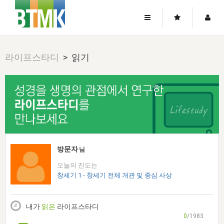
사이트맵
좌우로 스크롤하시면 더 많은 메뉴를 보실 수 있습니다.
라이프스타디
> 읽기
소개
로그인
▼
주님의 회복
그리스도의 몸
회원가입
▼
워치만 니와 위트니스 리
사역
성령의 흐름
▼
소개
그리스도의 몸
성령의 흐름
고객센터
▼
한국에서의 주님의 회복의 역사
일
한국
집회 안내
▼
공지사항
우리의 신앙
교회
북한
방송
▼
방문자
님
진리토론
자주묻는질문
외부의 평가
아시아
오늘의 진도는
전국 전성도 온전하게 하는 훈련
라이프스타디
▼
사랑나눔
창세기 1 - 창세기 전체 개관 및 중심 사상
1:1문의
성경진리사역원
유럽
2026년 제임스 리 특별교통
방송
요셉의 창고
▼
자료실
이벤트
북미
전국 특별집회
내가
읽은
라이프스타디
읽기
두란노 학원
그리스도의 편지
▼
확증과 비평
0
/1983
방송회원 기부안내
중남미