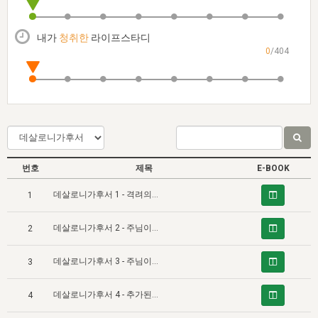
자매 온전하게 하는 훈련
성경중점진리
1년 7차 집회 PSRP 자료실
찬송과 누림
▼
이용약관
아프리카,오세아니아
2024년 전국 봉사자 집회
하나님의 경륜
이른 새벽 마리아처럼
찬송 앨범
하나님께서 정하신 길
▼
내가
청취한
라이프스타디
오시는길
0
/404
전국 봉사자 온전하게 하는 훈련
생명공과
2000년 교회사
COPYRIGHT © 2015 BTMK ALL RIGHTS RESERVED
어린이찬송
영상 메시지
서울전시간훈련(FTTS) 수업
진리의 기초
성도들의 간증
악기 연주
목양공과
위트니스 리 영상
교회사 연구
진리의 변호와 확증
찬송 나눔터
이상과 계시
전국 장로 책임형제 훈련
향유를 부은 자매들
영적 생활
활력그룹 실행
번호
제목
E-BOOK
전국 전시간 봉사자 훈련
장로 책임형제 진리 연구
복음 창고
성도들의 간증
데살로니가후서 1 - 격려의 말씀
1
란 캔거스 형제님 특별영상
전시간 봉사자 진리 연구
찬송 소개
갤러리
데살로니가후서 2 - 주님이 오시는 날에 대한 잘못된 관념을 교정하는 말씀 (Ⅰ)
2
신성한 로맨스
다음 세대 연구집
새길 실행
데살로니가후서 3 - 주님이 오시는 날에 대한 잘못된 관념을 교정하는 말씀 (Ⅱ)
다음 세대, 자료실
3
독일 연구, 자료실
데살로니가후서 4 - 추가된 격려의 말씀
4