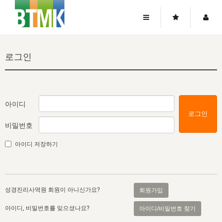
사이트맵
좌우로 스크롤하시면 더 많은 메뉴를 보실 수 있습니다.
로그인
소개
로그인
▼
주님의 회복
그리스도의 몸
회원가입
▼
워치만 니와 위트니스 리
사역
성령의 흐름
▼
소개
그리스도의 몸
성령의 흐름
아이디
로그인
고객센터
▼
한국에서의 주님의 회복의 역사
일
한국
집회 안내
▼
비밀번호
공지사항
우리의 신앙
교회
북한
방송
▼
아이디 저장하기
진리토론
자주묻는질문
외부의 평가
아시아
전국 전성도 온전하게 하는 훈련
라이프스타디
▼
사랑나눔
1:1문의
성경진리사역원
유럽
2026년 제임스 리 특별교통
방송
요셉의 창고
▼
성경진리사역원 회원이 아니신가요?
회원가입
자료실
이벤트
북미
전국 특별집회
읽기
두란노 학원
그리스도의 편지
▼
아이디, 비밀번호를 잊으셨나요?
아이디/비밀번호 찾기
확증과 비평
방송회원 기부안내
중남미