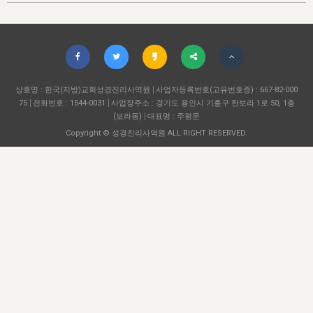
자매 온전하게 하는 훈련
성경중점진리
1년 7차 집회 PSRP 자료실
찬송과 누림
▼
이용약관
아프리카,오세아니아
2024년 전국 봉사자 집회
하나님의 경륜
이른 새벽 마리아처럼
찬송 앨범
하나님께서 정하신 길
▼
오시는길
전국 봉사자 온전하게 하는 훈련
생명공과
2000년 교회사
COPYRIGHT © 2015 BTMK ALL RIGHTS RESERVED
어린이찬송
영상 메시지
서울전시간훈련(FTTS) 수업
진리의 기초
상호명 : 한국(지방)교회성경진리사역원
성도들의 간증
사업자등록번호(고유번호증) : 667-82-000
악기 연주
목양공과
75
전화번호 : 1544-0031
사업장주소 : 경기도 용인시 기흥구 한보라 1로 50, 1층
위트니스 리 영상
교회사 연구
(보라동)
대표명 : 주평문
진리의 변호와 확증
찬송 나눔터
이상과 계시
Copyright © 성경진리사역원 ALL RIGHT RESERVED.
전국 장로 책임형제 훈련
향유를 부은 자매들
영적 생활
활력그룹 실행
전국 전시간 봉사자 훈련
장로 책임형제 진리 연구
복음 창고
성도들의 간증
란 캔거스 형제님 특별영상
전시간 봉사자 진리 연구
찬송 소개
갤러리
신성한 로맨스
다음 세대 연구집
새길 실행
다음 세대, 자료실
독일 연구, 자료실