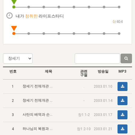
자매 온전하게 하는 훈련
성경중점진리
1년 7차 집회 PSRP 자료실
찬송과 누림
▼
이용약관
아프리카,오세아니아
2024년 전국 봉사자 집회
하나님의 경륜
이른 새벽 마리아처럼
찬송 앨범
하나님께서 정하신 길
▼
내가
청취한
라이프스타디
오시는길
0
/404
전국 봉사자 온전하게 하는 훈련
생명공과
2000년 교회사
COPYRIGHT © 2015 BTMK ALL RIGHTS RESERVED
어린이찬송
영상 메시지
서울전시간훈련(FTTS) 수업
진리의 기초
성도들의 간증
악기 연주
목양공과
위트니스 리 영상
교회사 연구
진리의 변호와 확증
찬송 나눔터
이상과 계시
전국 장로 책임형제 훈련
향유를 부은 자매들
영적 생활
활력그룹 실행
번호
제목
관련
방송일
MP3
전국 전시간 봉사자 훈련
장로 책임형제 진리 연구
복음 창고
구절
성도들의 간증
란 캔거스 형제님 특별영상
창세기 전체개관 및 중심사상 (1)
전시간 봉사자 진리 연구
1
.
2003.01.10
찬송 소개
갤러리
신성한 로맨스
다음 세대 연구집
새길 실행
창세기 전체개관 및 중심사상 (2)
2
-
2003.01.14
다음 세대, 자료실
사탄의 배역과 손상시킴
3
창1:1-2
2003.01.17
독일 연구, 자료실
하나님의 복원과 전진된 창조 (1) - 과정
4
창1:2-10
2003.01.21