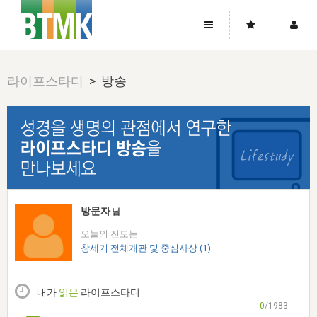
사이트맵
좌우로 스크롤하시면 더 많은 메뉴를 보실 수 있습니다.
라이프스타디
> 방송
소개
로그인
▼
주님의 회복
그리스도의 몸
회원가입
▼
워치만 니와 위트니스 리
사역
성령의 흐름
▼
소개
그리스도의 몸
성령의 흐름
고객센터
▼
한국에서의 주님의 회복의 역사
일
한국
집회 안내
▼
공지사항
우리의 신앙
교회
북한
방송
▼
방문자
님
진리토론
자주묻는질문
외부의 평가
아시아
오늘의 진도는
전국 전성도 온전하게 하는 훈련
라이프스타디
▼
사랑나눔
창세기 전체개관 및 중심사상 (1)
1:1문의
성경진리사역원
유럽
2026년 제임스 리 특별교통
방송
요셉의 창고
▼
자료실
이벤트
북미
전국 특별집회
내가
읽은
라이프스타디
읽기
두란노 학원
그리스도의 편지
▼
확증과 비평
0
/1983
방송회원 기부안내
중남미