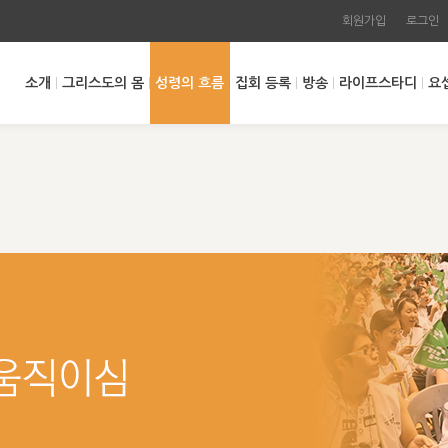
회원가입
로그인
소개
그리스도의 몸
성령의 흐름
집회 등록
방송
라이프스타디
요