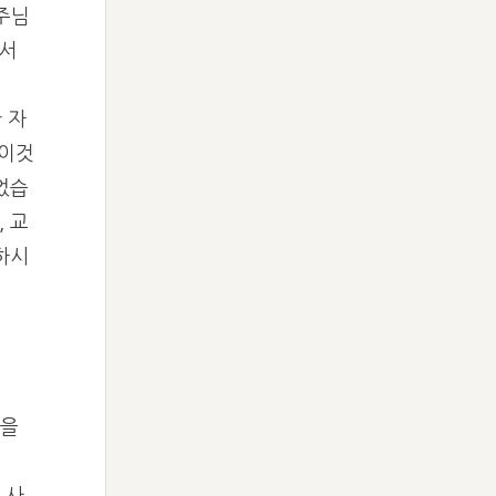
주님
께서
 자
이것
었습
 교
하시
들을