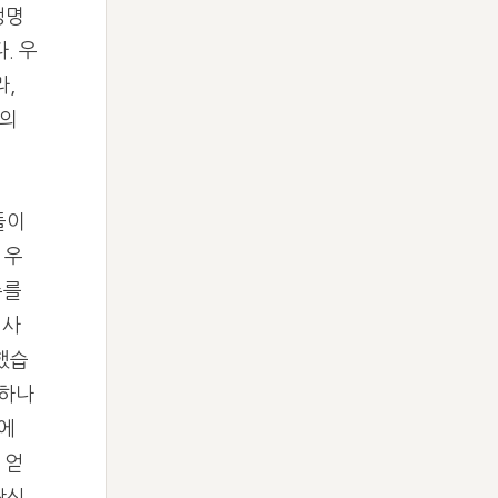
생명
.
우
라,
의
들이
 우
주를
 사
했습
 하나
곳에
 얻