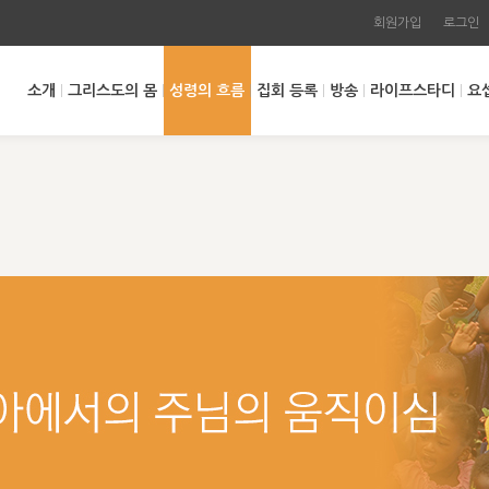
회원가입
로그인
소개
그리스도의 몸
성령의 흐름
집회 등록
방송
라이프스타디
요