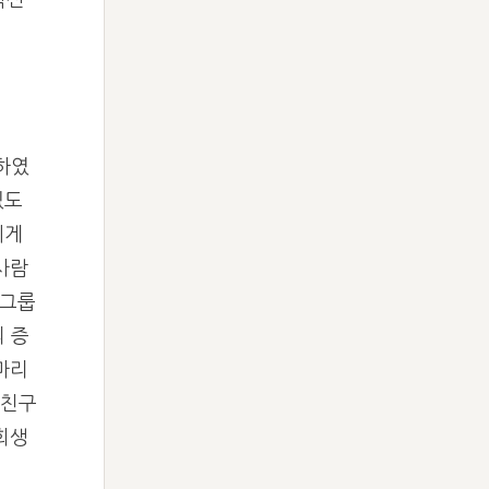
곽신
하였
있도
에게
사람
력그룹
의 증
마리
 친구
회생