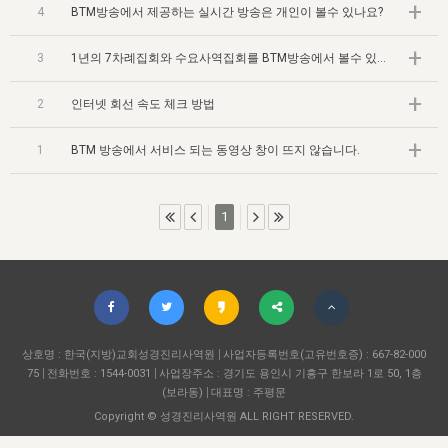
자매 온전하게 하는 훈련
+
성경중점진리
1년 7차 집회 PSRP 자료실
찬송과 누림
▼
4
BTM방송에서 제공하는 실시간 방송은 개인이 볼수 있나요?
이용약관
아프리카,오세아니아
2024년 전국 봉사자 집회
하나님의 경륜
이른 새벽 마리아처럼
찬송 앨범
+
하나님께서 정하신 길
▼
3
1년의 7차례집회와 수요사역집회를 BTM방송에서 볼수 있나요?
오시는길
전국 봉사자 온전하게 하는 훈련
생명공과
2000년 교회사
COPYRIGHT © 2015 BTMK ALL RIGHTS RESERVED
어린이찬송
영상 메시지
+
2
인터넷 회선 속도 체크 방법
서울전시간훈련(FTTS) 수업
진리의 기초
성도들의 간증
악기 연주
목양공과
+
1
BTM 방송에서 서비스 되는 동영상 창이 뜨지 않습니다.
위트니스 리 영상
교회사 연구
진리의 변호와 확증
찬송 나눔터
이상과 계시
전국 장로 책임형제 훈련
향유를 부은 자매들
영적 생활
활력그룹 실행
1
전국 전시간 봉사자 훈련
장로 책임형제 진리 연구
복음 창고
성도들의 간증
란 캔거스 형제님 특별영상
전시간 봉사자 진리 연구
찬송 소개
갤러리
신성한 로맨스
다음 세대 연구집
새길 실행
상호명 : 한국(지방)교회성경진리사역원
사업자등록번호(고유번호증) : 667-82-000
다음 세대, 자료실
75
전화번호 : 1544-0031
사업장주소 : 경기도 용인시 기흥구 한보라 1로 50, 1층
(보라동)
대표명 : 주평문
독일 연구, 자료실
Copyright © 성경진리사역원 ALL RIGHT RESERVED.