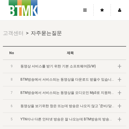
사이트맵
좌우로 스크롤하시면 더 많은 메뉴를 보실 수 있습니다.
고객센터
> 자주묻는질문
소개
로그인
▼
주님의 회복
그리스도의 몸
회원가입
▼
No
제목
워치만 니와 위트니스 리
사역
성령의 흐름
▼
소개
그리스도의 몸
성령의 흐름
+
9
동영상 서비스를 받기 위한 기본 소프트웨어(S/W)
고객센터
▼
한국에서의 주님의 회복의 역사
일
한국
집회 안내
▼
+
8
공지사항
BTM방송에서 서비스되는 동영상을 다운로드 받을수 있습니까?
우리의 신앙
교회
북한
방송
▼
진리토론
+
자주묻는질문
7
BTM방송에서 서비스되는 동영상을 오디오인 Mp3로 지원하나요?
외부의 평가
아시아
전국 전성도 온전하게 하는 훈련
라이프스타디
▼
사랑나눔
1:1문의
+
성경진리사역원
유럽
6
동영상을 보기위한 창은 뜨는데 방송은 나오지 않고 '준비/닫기' 라고만 나옵니다.
2026년 제임스 리 특별교통
방송
요셉의 창고
▼
자료실
이벤트
북미
+
전국 특별집회
읽기
5
YTN이나 다른 인터넷 방송은 잘 나오는데 BTM방송의 방송만 나오지 않습니다.
두란노 학원
그리스도의 편지
▼
확증과 비평
방송회원 기부안내
중남미