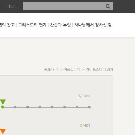
고객센터
셉의 창고
그리스도의 편지
찬송과 누림
하나님께서 정하신 길
HOME
>
라이프스타디
> 라이프스타디 읽기
0
/1983
0
/404