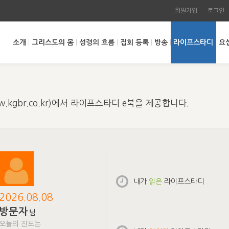
회원가입
로그인
소개
그리스도의 몸
성령의 흐름
집회 등록
방송
라이프스타디
요
kgbr.co.kr)에서 라이프스타디 e북을 제공합니다.
내가
읽은
라이프스타디
2026.08.08
방문자
님
오늘의 진도는