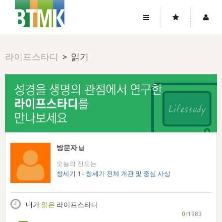
사이트맵
좌우로 스크롤하시면 더 많은 메뉴를 보실 수 있습니다.
라이프스타디
> 읽기
소개
로그인
▼
주님의 회복
그리스도의 몸
회원가입
▼
워치만 니와 위트니스 리
사역
성령의 흐름
▼
소개
그리스도의 몸
성령의 흐름
고객센터
▼
한국에서의 주님의 회복의 역사
일
한국
집회 안내
▼
공지사항
우리의 신앙
교회
북한
방송
▼
방문자
님
진리토론
자주묻는질문
외부의 평가
아시아
오늘의 진도는
전국 전성도 온전하게 하는 훈련
라이프스타디
▼
사랑나눔
창세기 1 - 창세기 전체 개관 및 중심 사상
1:1문의
성경진리사역원
유럽
2026년 제임스 리 특별교통
방송
요셉의 창고
▼
자료실
이벤트
북미
전국 특별집회
내가
읽은
라이프스타디
읽기
두란노 학원
그리스도의 편지
▼
확증과 비평
0
/1983
방송회원 기부안내
중남미