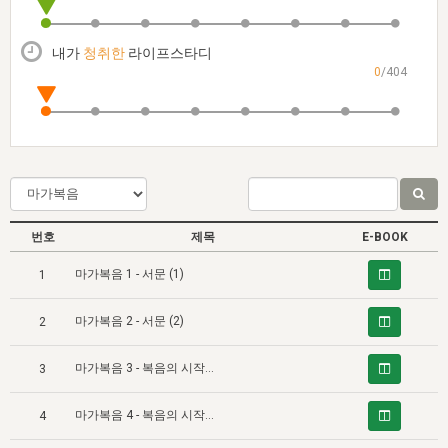
자매 온전하게 하는 훈련
성경중점진리
1년 7차 집회 PSRP 자료실
찬송과 누림
▼
이용약관
아프리카,오세아니아
2024년 전국 봉사자 집회
하나님의 경륜
이른 새벽 마리아처럼
찬송 앨범
하나님께서 정하신 길
▼
내가
청취한
라이프스타디
오시는길
0
/404
전국 봉사자 온전하게 하는 훈련
생명공과
2000년 교회사
COPYRIGHT © 2015 BTMK ALL RIGHTS RESERVED
어린이찬송
영상 메시지
서울전시간훈련(FTTS) 수업
진리의 기초
성도들의 간증
악기 연주
목양공과
위트니스 리 영상
교회사 연구
진리의 변호와 확증
찬송 나눔터
이상과 계시
전국 장로 책임형제 훈련
향유를 부은 자매들
영적 생활
활력그룹 실행
번호
제목
E-BOOK
전국 전시간 봉사자 훈련
장로 책임형제 진리 연구
복음 창고
성도들의 간증
마가복음 1 - 서문 (1)
1
란 캔거스 형제님 특별영상
전시간 봉사자 진리 연구
찬송 소개
갤러리
마가복음 2 - 서문 (2)
2
신성한 로맨스
다음 세대 연구집
새길 실행
마가복음 3 - 복음의 시작과 노예-구주의 입문 (1)
다음 세대, 자료실
3
독일 연구, 자료실
마가복음 4 - 복음의 시작과 노예-구주의 입문 (2)
4