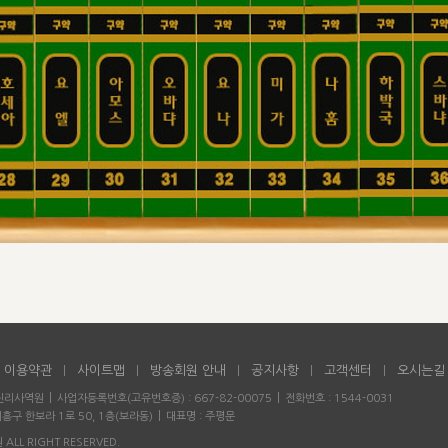
이용약관
사이트맵
방송회원 안내
공지사항
고객센터
오시는길
경진리사역원
사업자등록번호(고유번호증) : 667-82-00075
전화번호 : 1544-0031
흥구 한보라 1로 50, 1층(보라동)
대표명 : 주평문
ALL RIGHT RESERVED.