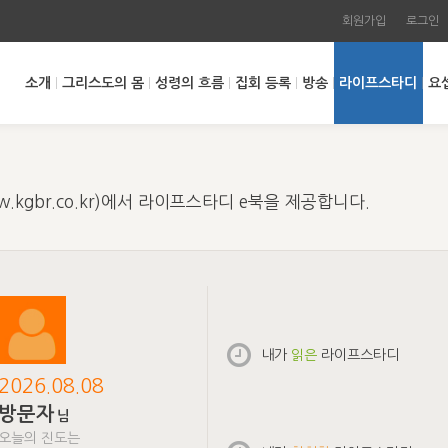
회원가입
로그인
소개
그리스도의 몸
성령의 흐름
집회 등록
방송
라이프스타디
요
kgbr.co.kr)에서 라이프스타디 e북을 제공합니다.
내가
읽은
라이프스타디
2026.08.08
방문자
님
오늘의 진도는