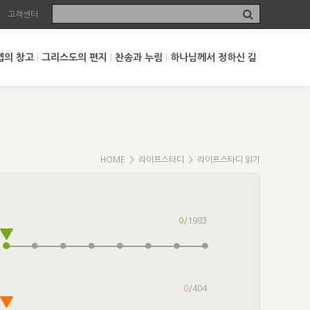
고객센터
셉의 창고
그리스도의 편지
찬송과 누림
하나님께서 정하신 길
HOME
>
라이프스타디
> 라이프스타디 읽기
0
/1983
0
/404