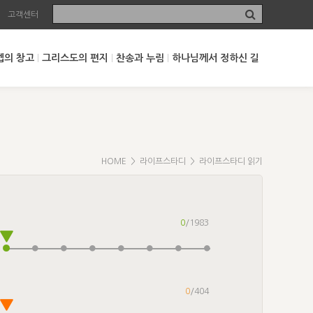
고객센터
셉의 창고
그리스도의 편지
찬송과 누림
하나님께서 정하신 길
HOME
>
라이프스타디
> 라이프스타디 읽기
0
/1983
0
/404