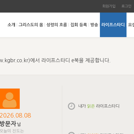
회원가입
로그인
소개
그리스도의 몸
성령의 흐름
집회 등록
방송
라이프스타디
요
kgbr.co.kr)에서 라이프스타디 e북을 제공합니다.
내가
읽은
라이프스타디
2026.08.08
방문자
님
오늘의 진도는