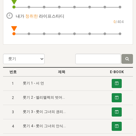
자매 온전하게 하는 훈련
성경중점진리
1년 7차 집회 PSRP 자료실
찬송과 누림
▼
이용약관
아프리카,오세아니아
2024년 전국 봉사자 집회
하나님의 경륜
이른 새벽 마리아처럼
찬송 앨범
하나님께서 정하신 길
▼
내가
청취한
라이프스타디
오시는길
0
/404
전국 봉사자 온전하게 하는 훈련
생명공과
2000년 교회사
COPYRIGHT © 2015 BTMK ALL RIGHTS RESERVED
어린이찬송
영상 메시지
서울전시간훈련(FTTS) 수업
진리의 기초
성도들의 간증
악기 연주
목양공과
위트니스 리 영상
교회사 연구
진리의 변호와 확증
찬송 나눔터
이상과 계시
전국 장로 책임형제 훈련
향유를 부은 자매들
영적 생활
활력그룹 실행
번호
제목
E-BOOK
전국 전시간 봉사자 훈련
장로 책임형제 진리 연구
복음 창고
성도들의 간증
룻기 1 - 서 언
1
란 캔거스 형제님 특별영상
전시간 봉사자 진리 연구
찬송 소개
갤러리
룻기 2 - 엘리멜렉의 벗어남과 나오미의 돌아옴 및 룻의 선택
2
신성한 로맨스
다음 세대 연구집
새길 실행
룻기 3 - 룻이 그녀의 권리를 행사함
다음 세대, 자료실
3
독일 연구, 자료실
룻기 4 - 룻이 그녀의 안식을 추구함
4