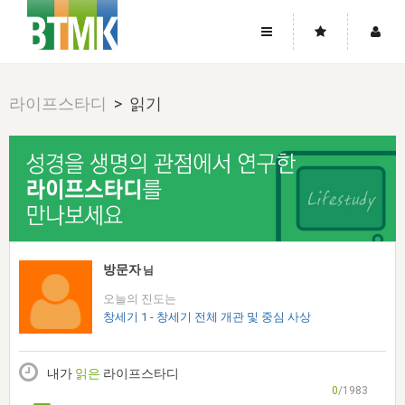
사이트맵
좌우로 스크롤하시면 더 많은 메뉴를 보실 수 있습니다.
라이프스타디
> 읽기
소개
로그인
▼
주님의 회복
그리스도의 몸
회원가입
▼
워치만 니와 위트니스 리
사역
성령의 흐름
▼
소개
그리스도의 몸
성령의 흐름
고객센터
▼
한국에서의 주님의 회복의 역사
일
한국
집회 안내
▼
공지사항
우리의 신앙
교회
북한
방송
▼
방문자
님
진리토론
자주묻는질문
외부의 평가
아시아
오늘의 진도는
전국 전성도 온전하게 하는 훈련
라이프스타디
▼
사랑나눔
창세기 1 - 창세기 전체 개관 및 중심 사상
1:1문의
성경진리사역원
유럽
2026년 제임스 리 특별교통
방송
요셉의 창고
▼
자료실
이벤트
북미
전국 특별집회
내가
읽은
라이프스타디
읽기
두란노 학원
그리스도의 편지
▼
확증과 비평
0
/1983
방송회원 기부안내
중남미