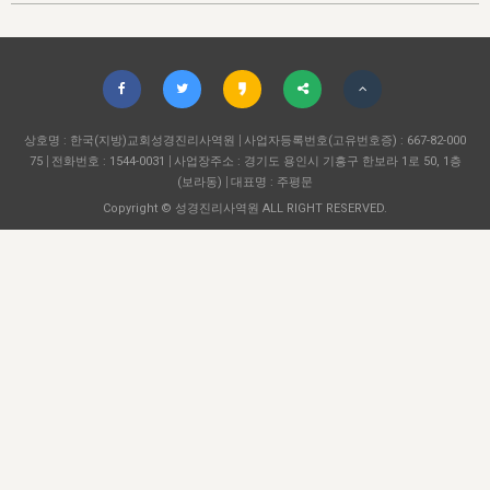
자매 온전하게 하는 훈련
성경중점진리
이른 새벽 마리아처럼
찬송과 누림
▼
이용약관
아프리카,오세아니아
2024년 전국 봉사자 집회
하나님의 경륜
1년 7차 집회 PSRP 자료실
찬송 앨범
하나님께서 정하신 길
▼
오시는길
전국 봉사자 온전하게 하는 훈련
생명공과
2000년 교회사
COPYRIGHT © 2015 BTMK ALL RIGHTS RESERVED
어린이찬송
영상 메시지
서울전시간훈련(FTTS) 수업
진리의 기초
상호명 : 한국(지방)교회성경진리사역원
성도들의 간증
사업자등록번호(고유번호증) : 667-82-000
악기 연주
목양공과
75
전화번호 : 1544-0031
사업장주소 : 경기도 용인시 기흥구 한보라 1로 50, 1층
위트니스 리 영상
교회사 연구
(보라동)
대표명 : 주평문
진리의 변호와 확증
찬송 나눔터
이상과 계시
Copyright © 성경진리사역원 ALL RIGHT RESERVED.
전국 장로 책임형제 훈련
향유를 부은 자매들
영적 생활
활력그룹 실행
전국 전시간 봉사자 훈련
장로 책임형제 진리 연구
복음 창고
성도들의 간증
란 캔거스 형제님 특별영상
전시간 봉사자 진리 연구
찬송 소개
갤러리
신성한 로맨스
다음 세대 연구집
새길 실행
다음 세대, 자료실
독일 연구, 자료실