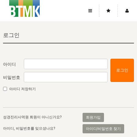
사이트맵
좌우로 스크롤하시면 더 많은 메뉴를 보실 수 있습니다.
로그인
소개
로그인
▼
주님의 회복
그리스도의 몸
회원가입
▼
워치만 니와 위트니스 리
사역
성령의 흐름
▼
소개
그리스도의 몸
성령의 흐름
아이디
로그인
고객센터
▼
한국에서의 주님의 회복의 역사
일
한국
집회 안내
▼
비밀번호
공지사항
우리의 신앙
교회
북한
방송
▼
아이디 저장하기
진리토론
자주묻는질문
외부의 평가
아시아
전국 전성도 온전하게 하는 훈련
라이프스타디
▼
사랑나눔
1:1문의
성경진리사역원
유럽
2026년 제임스 리 특별교통
방송
요셉의 창고
▼
성경진리사역원 회원이 아니신가요?
회원가입
자료실
이벤트
북미
전국 특별집회
읽기
두란노 학원
그리스도의 편지
▼
아이디, 비밀번호를 잊으셨나요?
아이디/비밀번호 찾기
확증과 비평
방송회원 기부안내
중남미