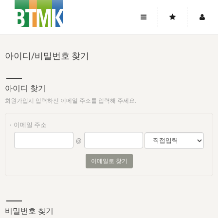
사이트맵
좌우로 스크롤하시면 더 많은 메뉴를 보실 수 있습니다.
아이디/비밀번호 찾기
소개
로그인
▼
주님의 회복
그리스도의 몸
회원가입
▼
아이디 찾기
워치만 니와 위트니스 리
사역
성령의 흐름
▼
소개
그리스도의 몸
성령의 흐름
회원가입시 입력하신 이메일 주소를 입력해 주세요.
고객센터
▼
한국에서의 주님의 회복의 역사
일
한국
집회 안내
▼
이메일 주소
공지사항
우리의 신앙
교회
북한
@
방송
▼
진리토론
자주묻는질문
외부의 평가
아시아
이메일로 찾기
전국 전성도 온전하게 하는 훈련
라이프스타디
▼
사랑나눔
1:1문의
성경진리사역원
유럽
2026년 제임스 리 특별교통
방송
요셉의 창고
▼
자료실
이벤트
북미
전국 특별집회
읽기
두란노 학원
그리스도의 편지
▼
비밀번호 찾기
확증과 비평
방송회원 기부안내
중남미