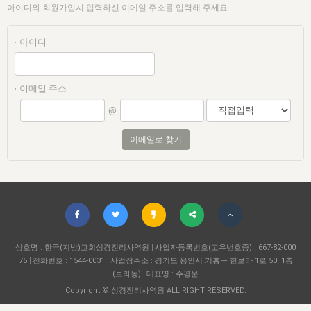
자매 온전하게 하는 훈련
성경중점진리
1년 7차 집회 PSRP 자료실
찬송과 누림
▼
아이디와 회원가입시 입력하신 이메일 주소를 입력해 주세요.
이용약관
아프리카,오세아니아
2024년 전국 봉사자 집회
하나님의 경륜
이른 새벽 마리아처럼
찬송 앨범
하나님께서 정하신 길
▼
아이디
오시는길
전국 봉사자 온전하게 하는 훈련
생명공과
2000년 교회사
COPYRIGHT © 2015 BTMK ALL RIGHTS RESERVED
어린이찬송
영상 메시지
서울전시간훈련(FTTS) 수업
이메일 주소
진리의 기초
성도들의 간증
악기 연주
목양공과
@
위트니스 리 영상
교회사 연구
진리의 변호와 확증
찬송 나눔터
이상과 계시
이메일로 찾기
전국 장로 책임형제 훈련
향유를 부은 자매들
영적 생활
활력그룹 실행
전국 전시간 봉사자 훈련
장로 책임형제 진리 연구
복음 창고
성도들의 간증
란 캔거스 형제님 특별영상
전시간 봉사자 진리 연구
찬송 소개
갤러리
신성한 로맨스
다음 세대 연구집
새길 실행
상호명 : 한국(지방)교회성경진리사역원
사업자등록번호(고유번호증) : 667-82-000
다음 세대, 자료실
75
전화번호 : 1544-0031
사업장주소 : 경기도 용인시 기흥구 한보라 1로 50, 1층
(보라동)
대표명 : 주평문
독일 연구, 자료실
Copyright © 성경진리사역원 ALL RIGHT RESERVED.