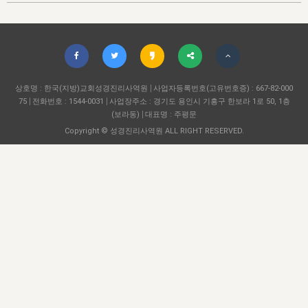
자매 온전하게 하는 훈련
성경중점진리
이른 새벽 마리아처럼
찬송과 누림
▼
이용약관
아프리카,오세아니아
2024년 전국 봉사자 집회
하나님의 경륜
1년 7차 집회 PSRP 자료실
찬송 앨범
하나님께서 정하신 길
▼
오시는길
전국 봉사자 온전하게 하는 훈련
생명공과
2000년 교회사
COPYRIGHT © 2015 BTMK ALL RIGHTS RESERVED
어린이찬송
영상 메시지
서울전시간훈련(FTTS) 수업
진리의 기초
상호명 : 한국(지방)교회성경진리사역원
성도들의 간증
사업자등록번호(고유번호증) : 667-82-000
악기 연주
목양공과
75
전화번호 : 1544-0031
사업장주소 : 경기도 용인시 기흥구 한보라 1로 50, 1층
위트니스 리 영상
교회사 연구
(보라동)
대표명 : 주평문
진리의 변호와 확증
찬송 나눔터
이상과 계시
Copyright © 성경진리사역원 ALL RIGHT RESERVED.
전국 장로 책임형제 훈련
향유를 부은 자매들
영적 생활
활력그룹 실행
전국 전시간 봉사자 훈련
장로 책임형제 진리 연구
복음 창고
성도들의 간증
란 캔거스 형제님 특별영상
전시간 봉사자 진리 연구
찬송 소개
갤러리
신성한 로맨스
다음 세대 연구집
새길 실행
다음 세대, 자료실
독일 연구, 자료실