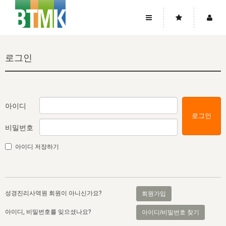
사이트맵
좌우로 스크롤하시면 더 많은 메뉴를 보실 수 있습니다.
로그인
소개
로그인
▼
주님의 회복
그리스도의 몸
회원가입
▼
워치만 니와 위트니스 리
사역
성령의 흐름
▼
소개
그리스도의 몸
성령의 흐름
아이디
로그인
고객센터
▼
한국에서의 주님의 회복의 역사
일
한국
집회 안내
▼
비밀번호
공지사항
우리의 신앙
교회
북한
방송
▼
아이디 저장하기
진리토론
자주묻는질문
외부의 평가
아시아
전국 전성도 온전하게 하는 훈련
라이프스타디
▼
사랑나눔
1:1문의
성경진리사역원
유럽
2026년 제임스 리 특별교통
방송
요셉의 창고
▼
성경진리사역원 회원이 아니신가요?
회원가입
자료실
이벤트
북미
전국 특별집회
읽기
두란노 학원
그리스도의 편지
▼
아이디, 비밀번호를 잊으셨나요?
아이디/비밀번호 찾기
확증과 비평
방송회원 기부안내
중남미