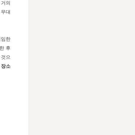
 거의
 무대
역임한
한 후
 것으
을
장소