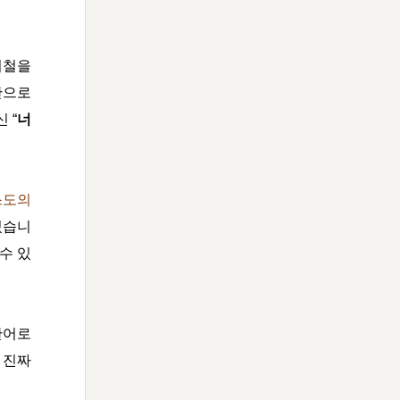
거철을
만으로
 “
너
스도의
있습니
수 있
 단어로
 진짜