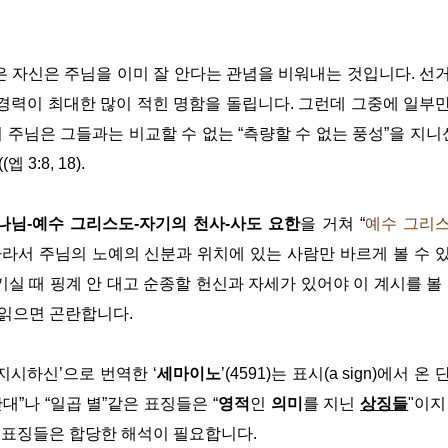
것은 자신은 주님을 이미 잘 안다는 관념을 비워내는 것입니다. 선
경력이 최대한 많이 적힌 명함을 돌립니다. 그런데 그중에 일부
 주님은 그들과는 비교할 수 없는 “측량할 수 없는 풍성”을 지니신
3:8, 18).
나님-예수 그리스도-자기의 천사-사도 요한
을 거쳐 “
예수 그리
라서 주님의 노예의 신분과 위치에 있는 사람만 바르게 볼 수 
기실 때 핑계 안 대고 순종할 헌신과 자세가 있어야 이 계시를 볼 
 읽으면 곤란합니다.
지시하신’으로 번역한 ‘
세마이노
’(4591)는 표시(a sign)에서 온
대”나 “일곱 별”같은 표징들은 “
영적
인
의미
를
지닌
상징들
"이지
 표징들은 합당한 해석이 필요합니다.