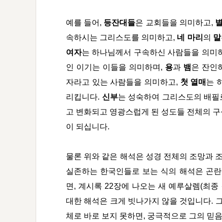
예를 들어,
등잔대들
은 교회들을 의미하고,
속하시는 그리스도를 의미하고,
네 마리
의
말
여자
는 하나님께서 구속하신 사람들을 의미하
인 이기는 이들을 의미하며,
용
과
뱀
은 잔인
자라고 있는 사람들을 의미하고,
첫 열매
는 
리킵니다.
신부
는 성숙하여 그리스도의 배필
고 변화되고 영광스럽게 된 성도들 전체의 구
이 되십니다.
물론 위와 같은 해석은 성경 전체의 조망과 조
실존하는 한국인들로 보는 식의 해석은 곤란합
면, 계시록 22장에 나오는 새 예루살렘(최종
대한 해석은 크게 빗나가지 않을 것입니다. 그
체로 바로 보지 못하면, 궁극적으로 그의 믿