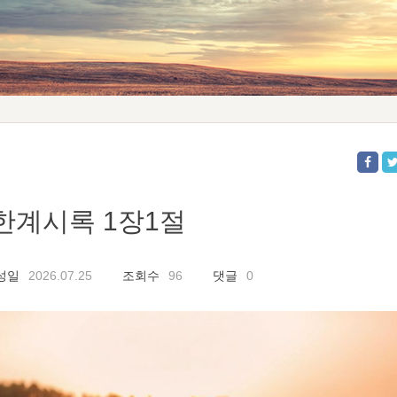
한계시록 1장1절
성일
2026.07.25
조회수
96
댓글
0