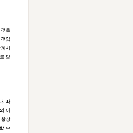
 것을
 것입
한계시
로 알
. 따
의 어
 항상
할 수