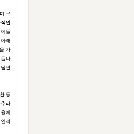
며 구
주적인
 이들
 아래
을 가
거듭나
 남편
환 등
단추라
내용에
 인격