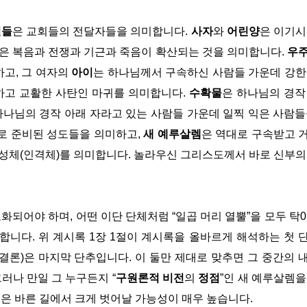
별들
은 교회들의 전달자들을 의미합니다.
사자
와
어린양
은 이기시
은 복음과 전쟁과 기근과 죽음이 확산되는 것을 의미합니다.
우
고, 그 여자의
아이
는 하나님께서 구속하신 사람들 가운데 강한
하고 교활한 사탄인 마귀를 의미합니다.
수확물
은 하나님의 경작
하나님의 경작 아래 자라고 있는 사람들 가운데 일찍 익은 사람들
로 준비된 성도들을 의미하고,
새 예루살렘
은 역대로 구속받고 
성체(인격체)를 의미합니다. 놀라우신 그리스도께서 바로 신부의
화되어야 하며, 어떤 이단 단체처럼 “일곱 머리 열뿔”을 모두 탁0
니다. 위 계시록 1장 1절이 계시록을 올바르게 해석하는 첫 
 결론)은 마지막 단추입니다. 이 둘만 제대로 맞추면 그 중간의 
러나 만일 그 누구든지 “
구원론적 비전
의
정점
”인 새 예루살렘을
음은 바른 길에서 크게 벗어날 가능성이 매우 높습니다.