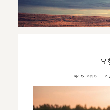
요
작성자
관리자
작