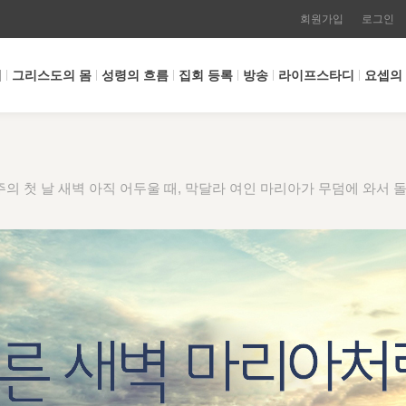
회원가입
로그인
개
그리스도의 몸
성령의 흐름
집회 등록
방송
라이프스타디
요셉의
주의 첫 날 새벽 아직 어두울 때, 막달라 여인 마리아가 무덤에 와서 돌이