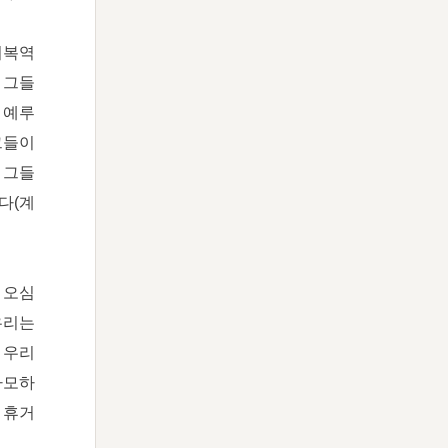
 회복역
 그들
 예루
그들이
 그들
다(계
 오심
우리는
 우리
 사모하
 휴거