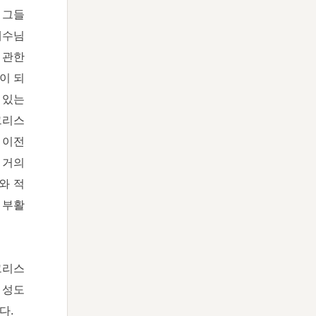
 그들
 예수님
 관한
이 되
 있는
그리스
 이전
 거의
와 적
 부활
그리스
 성도
다.