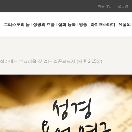
회원가입
로그인
개
그리스도의 몸
성령의 흐름
집회 등록
방송
라이프스타디
요셉의
잘라내는 부끄러울 것 없는 일꾼으로서 (딤후 2:15상)