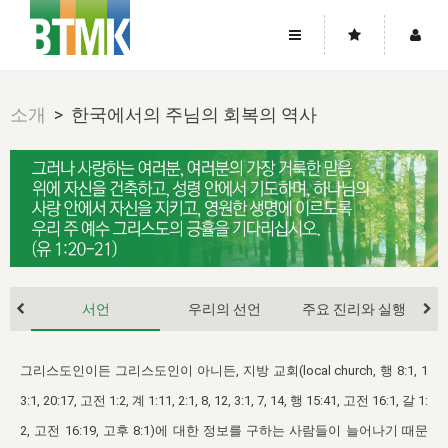
사이트맵
좌우로 스크롤하시면 더 많은 메뉴를 보실 수 있습니다.
소개
> 한국에서의 주님의 회복의 역사
소개
로그인
▼
주님의 회복
그리스도의 몸
회원가입
▼
워치만 니와 위트니스 리
사역
성령의 흐름
▼
소개
그리스도의 몸
성령의 흐름
고객센터
▼
한국에서의 주님의 회복의 역사
일
한국
집회 안내
▼
공지사항
우리의 신앙
교회
북한
방송
▼
진리토론
서언
우리의 선언
주요 진리와 실행
자주묻는질문
외부의 평가
아시아
전국 전성도 온전하게 하는 훈련
라이프스타디
▼
사랑나눔
1:1문의
성경진리사역원
유럽
그리스도인이든 그리스도인이 아니든, 지방 교회(local church, 행 8:1, 1
2026년 제임스 리 특별교통
방송
요셉의 창고
▼
자료실
이벤트
3:1, 20:17, 고전 1:2, 계 1:11, 2:1, 8, 12, 3:1, 7, 14, 행 15:41, 고전 16:1, 갈 1:
북미
전국 특별집회
읽기
두란노 학원
그리스도의 편지
▼
2, 고전 16:19, 고후 8:1)에 대한 정보를 구하는 사람들이 늘어나기 때문
확증과 비평
방송회원 기부안내
중남미