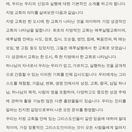
자매 온전하게 하는 훈련
성경중점진리
이른 새벽 마리아처럼
찬송과 누림
▼
에, 우리는 우리의 신앙과 실행에 대한 기본적인 소개를 하고자 합니다.
이용약관
아프리카,오세아니아
지방 교회의 의미를 살펴보면 다음과 같습니다.
2024년 전국 봉사자 집회
하나님의 경륜
1년 7차 집회 PSRP 자료실
찬송 앨범
하나님께서 정하신 길
▼
오시는길
지방 교회란 한 도시에 한 교회가 나타난 것을 의미하며 가장 성경적인
전국 봉사자 온전하게 하는 훈련
생명공과
2000년 교회사
COPYRIGHT © 2015 BTMK ALL RIGHTS RESERVED
어린이찬송
영상 메시지
교회의 나타남을 말합니다. 최초의 지방적인 교회는 예루살렘교회이며,
서울전시간훈련(FTTS) 수업
진리의 기초
성도들의 간증
악기 연주
예루살렘 안에는 사도, 장로, 집사, 오순절, 방언, 침례, 복음전파, 떡 떼는
목양공과
모임, 병 고침 등도 있었지만, 그들은 예루살렘에서 한 교회로 모였습니
위트니스 리 영상
교회사 연구
진리의 변호와 확증
찬송 나눔터
이상과 계시
다. 성경에서 교회는 한 도시, 즉 한 지방에서 한 교회로 나타납니다.
전국 장로 책임형제 훈련
향유를 부은 자매들
영적 생활
활력그룹 실행
하나님의 자녀로서 우리는 우리가 믿고, 가르치고, 실행하는 것을 공개적
전국 전시간 봉사자 훈련
장로 책임형제 진리 연구
복음 창고
으로 간증할 수 있는 이러한 기회를 인해 감사드립니다. 우리에게는 그리
성도들의 간증
스도를 체험함, 거듭남, 변화, 생명 안에서의 성장, 교회, 왕국, 삼일 하나
란 캔거스 형제님 특별영상
전시간 봉사자 진리 연구
찬송 소개
갤러리
님, 하나님의 목적, 사람의 영을 포함하여, 다양하고도 중요한 성경 주제
신성한 로맨스
다음 세대 연구집
새길 실행
에 관하여 활용 가능한 많은 다른 출판물들이 있습니다. 우리는 진리를
다음 세대, 자료실
알려는 진지한 갈망으로부터 나온 모든 문의를 환영합니다.
우리는 지방 교회들 안에 있는 그리스도인들이 같은 믿음에 대하여 절대
독일 연구, 자료실
적이며, 가장 정통적인 그리스도인이라는 것이 모든 사람들에게 알려지