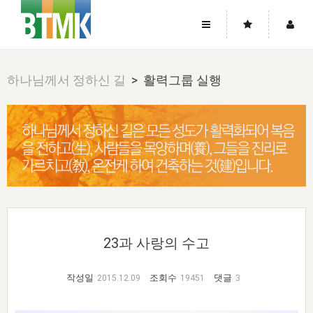
사이트맵
좌우로 스크롤하시면 더 많은 메뉴를 보실 수 있습니다.
하나님께서 정하신 길
> 활력그룹 실행
소개
로그인
▼
주님의 회복
그리스도의 몸
회원가입
▼
워치만 니와 위트니스 리
사역
성령의 흐름
▼
소개
그리스도의 몸
성령의 흐름
고객센터
▼
한국에서의 주님의 회복의 역사
일
한국
집회 안내
▼
공지사항
우리의 신앙
교회
북한
방송
▼
진리토론
자주묻는질문
외부의 평가
아시아
전국 전성도 온전하게 하는 훈련
라이프스타디
▼
23과 사랑의 수고
사랑나눔
1:1문의
성경진리사역원
유럽
2026년 제임스 리 특별교통
방송
요셉의 창고
▼
자료실
이벤트
작성일
조회수
댓글
2015.12.09
19451
3
북미
전국 특별집회
읽기
두란노 학원
그리스도의 편지
▼
확증과 비평
방송회원 기부안내
중남미