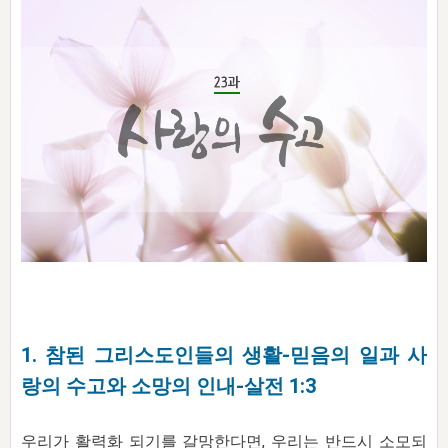
자매 온전하게 하는 훈련
성경중점진리
이른 새벽 마리아처럼
찬송과 누림
▼
이용약관
아프리카,오세아니아
2024년 전국 봉사자 집회
하나님의 경륜
1년 7차 집회 PSRP 자료실
찬송 앨범
하나님께서 정하신 길
▼
오시는길
전국 봉사자 온전하게 하는 훈련
생명공과
2000년 교회사
COPYRIGHT © 2015 BTMK ALL RIGHTS RESERVED
어린이찬송
영상 메시지
서울전시간훈련(FTTS) 수업
진리의 기초
성도들의 간증
악기 연주
목양공과
위트니스 리 영상
교회사 연구
진리의 변호와 확증
찬송 나눔터
이상과 계시
전국 장로 책임형제 훈련
향유를 부은 자매들
영적 생활
활력그룹 실행
전국 전시간 봉사자 훈련
장로 책임형제 진리 연구
복음 창고
성도들의 간증
란 캔거스 형제님 특별영상
전시간 봉사자 진리 연구
찬송 소개
갤러리
신성한 로맨스
다음 세대 연구집
새길 실행
1. 참된 그리스도인들의 생활-믿음의 일과 사
다음 세대, 자료실
랑의 수고와 소망의 인내-살전 1:3
독일 연구, 자료실
우리가 활력화 되기를 갈망한다면, 우리는 반드시 소모되