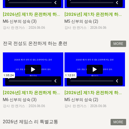
자매 온전하게 하는 훈련
성경중점진리
1년 7차 집회 PSRP 자료실
찬송과 누림
▼
이용약관
아프리카,오세아니아
2024년 전국 봉사자 집회
하나님의 경륜
[2026년] 제1차 온전하게 하는 훈련 M6
[2026년] 제1차 온전하게 하는 훈련 M5
이른 새벽 마리아처럼
찬송 앨범
하나님께서 정하신 길
▼
오시는길
M6 신부의 성숙 (3)
M5 신부의 성숙 (2)
전국 봉사자 온전하게 하는 훈련
생명공과
2000년 교회사
COPYRIGHT © 2015 BTMK ALL RIGHTS RESERVED
어린이찬송
영상 메시지
강사 란 캔거스
|
2026.06.06
강사 란 캔거스
|
2026.06.06
서울전시간훈련(FTTS) 수업
진리의 기초
성도들의 간증
악기 연주
목양공과
전국 전성도 온전하게 하는 훈련
MORE
위트니스 리 영상
교회사 연구
진리의 변호와 확증
찬송 나눔터
이상과 계시
전국 장로 책임형제 훈련
향유를 부은 자매들
영적 생활
활력그룹 실행
전국 전시간 봉사자 훈련
장로 책임형제 진리 연구
복음 창고
성도들의 간증
란 캔거스 형제님 특별영상
전시간 봉사자 진리 연구
찬송 소개
갤러리
[2026년] 제1차 온전하게 하는 훈련 M6
[2026년] 제1차 온전하게 하는 훈련 M5
신성한 로맨스
다음 세대 연구집
새길 실행
M6 신부의 성숙 (3)
M5 신부의 성숙 (2)
강사 란 캔거스
|
2026.06.06
강사 란 캔거스
|
2026.06.06
다음 세대, 자료실
독일 연구, 자료실
2026년 제임스 리 특별교통
MORE