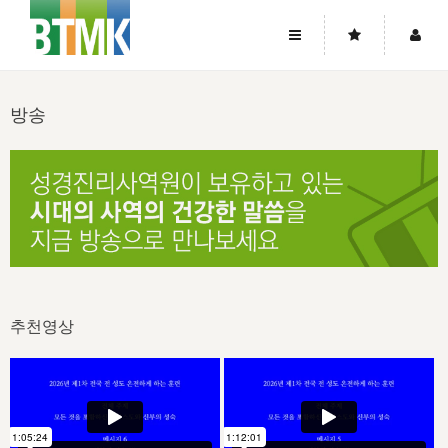
사이트맵
좌우로 스크롤하시면 더 많은 메뉴를 보실 수 있습니다.
방송
소개
로그인
▼
주님의 회복
그리스도의 몸
회원가입
▼
워치만 니와 위트니스 리
사역
성령의 흐름
▼
소개
그리스도의 몸
성령의 흐름
고객센터
▼
한국에서의 주님의 회복의 역사
일
한국
집회 안내
▼
공지사항
우리의 신앙
교회
북한
방송
▼
진리토론
자주묻는질문
외부의 평가
추천영상
아시아
전국 전성도 온전하게 하는 훈련
라이프스타디
▼
사랑나눔
1:1문의
성경진리사역원
유럽
2026년 제임스 리 특별교통
방송
요셉의 창고
▼
자료실
이벤트
북미
전국 특별집회
읽기
두란노 학원
그리스도의 편지
▼
확증과 비평
방송회원 기부안내
중남미