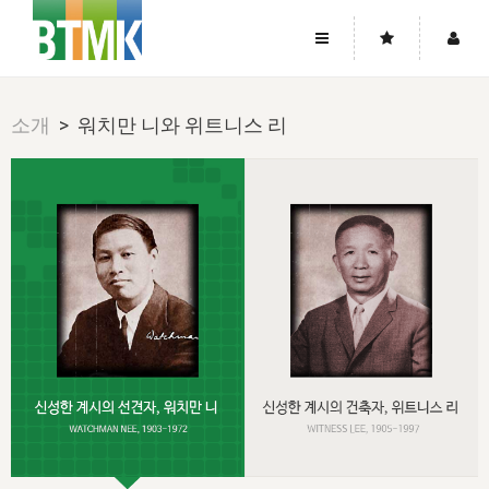
사이트맵
좌우로 스크롤하시면 더 많은 메뉴를 보실 수 있습니다.
소개
> 워치만 니와 위트니스 리
소개
로그인
▼
주님의 회복
그리스도의 몸
회원가입
▼
워치만 니와 위트니스 리
사역
성령의 흐름
▼
소개
그리스도의 몸
성령의 흐름
고객센터
▼
한국에서의 주님의 회복의 역사
일
한국
집회 안내
▼
공지사항
우리의 신앙
교회
북한
방송
▼
진리토론
자주묻는질문
외부의 평가
아시아
전국 전성도 온전하게 하는 훈련
라이프스타디
▼
사랑나눔
1:1문의
성경진리사역원
유럽
2026년 제임스 리 특별교통
방송
요셉의 창고
▼
자료실
이벤트
북미
전국 특별집회
읽기
두란노 학원
그리스도의 편지
▼
확증과 비평
방송회원 기부안내
중남미