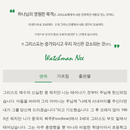
자매 온전하게 하는 훈련
성경중점진리
이른 새벽 마리아처럼
찬송과 누림
▼
이용약관
아프리카,오세아니아
2024년 전국 봉사자 집회
하나님의 경륜
1년 7차 집회 PSRP 자료실
찬송 앨범
하나님께서 정하신 길
▼
오시는길
전국 봉사자 온전하게 하는 훈련
생명공과
2000년 교회사
COPYRIGHT © 2015 BTMK ALL RIGHTS RESERVED
어린이찬송
영상 메시지
서울전시간훈련(FTTS) 수업
진리의 기초
성도들의 간증
악기 연주
목양공과
위트니스 리 영상
교회사 연구
진리의 변호와 확증
찬송 나눔터
이상과 계시
전국 장로 책임형제 훈련
향유를 부은 자매들
영적 생활
활력그룹 실행
전국 전시간 봉사자 훈련
장로 책임형제 진리 연구
복음 창고
성도들의 간증
생애
가르침
출판물
란 캔거스 형제님 특별영상
전시간 봉사자 진리 연구
찬송 소개
갤러리
그리스도 예수의 신실한 종 워치만 니는 태어나기 전부터 주님께 헌신되었
신성한 로맨스
다음 세대 연구집
새길 실행
습니다. 아들을 바라며 그의 어머니는 주님께 “나에게 사내아이를 주신다면
다음 세대, 자료실
내가 그를 당신께 드리겠습니다.”라고 기도했습니다. 그 후 오래지 않아 190
3년 워치만 니가 중국의 복주(Foochow)에서 2세대 그리스도 부모 밑에서
독일 연구, 자료실
태어났습니다. 그는 아주 총명했을 뿐 아니라 비범한 학생이어서 초등학교