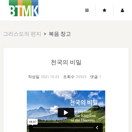
사이트맵
좌우로 스크롤하시면 더 많은 메뉴를 보실 수 있습니다.
그리스도의 편지
> 복음 창고
소개
로그인
▼
주님의 회복
그리스도의 몸
회원가입
▼
워치만 니와 위트니스 리
사역
성령의 흐름
천국의 비밀
▼
소개
그리스도의 몸
성령의 흐름
고객센터
▼
한국에서의 주님의 회복의 역사
일
한국
집회 안내
▼
작성일
조회수
댓글
2021.10.23
25923
1
공지사항
우리의 신앙
교회
북한
방송
▼
진리토론
자주묻는질문
외부의 평가
아시아
전국 전성도 온전하게 하는 훈련
라이프스타디
▼
사랑나눔
1:1문의
성경진리사역원
유럽
2026년 제임스 리 특별교통
방송
요셉의 창고
▼
자료실
이벤트
북미
전국 특별집회
읽기
두란노 학원
그리스도의 편지
▼
확증과 비평
방송회원 기부안내
중남미