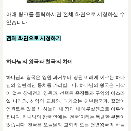
자매 온전하게 하는 훈련
성경중점진리
이른 새벽 마리아처럼
찬송과 누림
▼
이용약관
아프리카,오세아니아
2024년 전국 봉사자 집회
아래 링크를 클릭하시면 전체 화면으로 시청하실 수
하나님의 경륜
1년 7차 집회 PSRP 자료실
찬송 앨범
하나님께서 정하신 길
▼
오시는길
있습니다.
전국 봉사자 온전하게 하는 훈련
생명공과
2000년 교회사
COPYRIGHT © 2015 BTMK ALL RIGHTS RESERVED
어린이찬송
영상 메시지
서울전시간훈련(FTTS) 수업
전체 화면으로
진리의 기초
시청하기
성도들의 간증
악기 연주
목양공과
위트니스 리 영상
교회사 연구
진리의 변호와 확증
찬송 나눔터
이상과 계시
전국 장로 책임형제 훈련
하나님의 왕국과 천국의 차이
향유를 부은 자매들
영적 생활
활력그룹 실행
전국 전시간 봉사자 훈련
장로 책임형제 진리 연구
복음 창고
성도들의 간증
하나님의 왕국은 영원 과거부터 영원 미래에 이르는 하나
란 캔거스 형제님 특별영상
전시간 봉사자 진리 연구
찬송 소개
님의 일반적인 통치를 가리킵니다. 하나님의 왕국은 시작
갤러리
이 없는 창세전의 영원과, 선택된 족장들과 구약의 이스라
신성한 로맨스
다음 세대 연구집
새길 실행
엘 나라와, 신약의 교회와, 다가오는 천년왕국과, 끝없이
다음 세대, 자료실
영원토록 있을 새 하늘과 새 땅과 새 예루살렘으로 이루어
집니다. 하나님의 왕국 안에는 ‘천국’이라는 특별한 부분이
독일 연구, 자료실
있습니다. 천국은 오늘날의 교회와 오는 천년왕국의 하늘