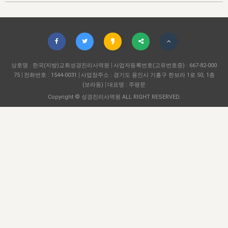
자매 온전하게 하는 훈련
성경중점진리
1년 7차 집회 PSRP 자료실
찬송과 누림
▼
이용약관
아프리카,오세아니아
2024년 전국 봉사자 집회
하나님의 경륜
이른 새벽 마리아처럼
찬송 앨범
하나님께서 정하신 길
▼
오시는길
전국 봉사자 온전하게 하는 훈련
생명공과
2000년 교회사
COPYRIGHT © 2015 BTMK ALL RIGHTS RESERVED
어린이찬송
영상 메시지
서울전시간훈련(FTTS) 수업
진리의 기초
상호명 : 한국(지방)교회성경진리사역원
성도들의 간증
사업자등록번호(고유번호증) : 667-82-000
악기 연주
목양공과
75
전화번호 : 1544-0031
사업장주소 : 경기도 용인시 기흥구 한보라 1로 50, 1층
위트니스 리 영상
교회사 연구
(보라동)
대표명 : 주평문
진리의 변호와 확증
찬송 나눔터
이상과 계시
Copyright © 성경진리사역원 ALL RIGHT RESERVED.
전국 장로 책임형제 훈련
향유를 부은 자매들
영적 생활
활력그룹 실행
전국 전시간 봉사자 훈련
장로 책임형제 진리 연구
복음 창고
성도들의 간증
란 캔거스 형제님 특별영상
전시간 봉사자 진리 연구
찬송 소개
갤러리
신성한 로맨스
다음 세대 연구집
새길 실행
다음 세대, 자료실
독일 연구, 자료실