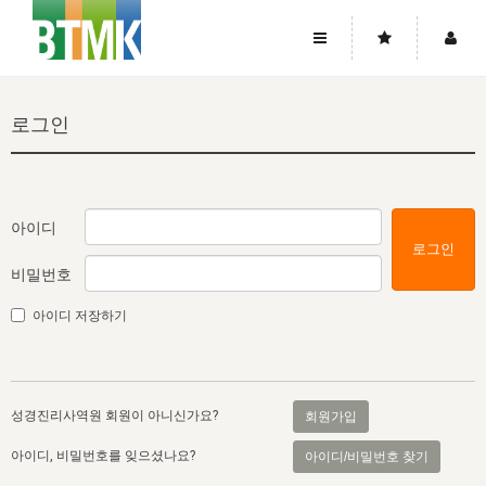
사이트맵
좌우로 스크롤하시면 더 많은 메뉴를 보실 수 있습니다.
로그인
소개
로그인
▼
주님의 회복
그리스도의 몸
회원가입
▼
워치만 니와 위트니스 리
사역
성령의 흐름
▼
소개
그리스도의 몸
성령의 흐름
아이디
로그인
고객센터
▼
한국에서의 주님의 회복의 역사
일
한국
집회 안내
▼
비밀번호
공지사항
우리의 신앙
교회
북한
방송
▼
아이디 저장하기
진리토론
자주묻는질문
외부의 평가
아시아
전국 전성도 온전하게 하는 훈련
라이프스타디
▼
사랑나눔
1:1문의
성경진리사역원
유럽
2026년 제임스 리 특별교통
방송
요셉의 창고
▼
성경진리사역원 회원이 아니신가요?
회원가입
자료실
이벤트
북미
전국 특별집회
읽기
두란노 학원
그리스도의 편지
▼
아이디, 비밀번호를 잊으셨나요?
아이디/비밀번호 찾기
확증과 비평
방송회원 기부안내
중남미