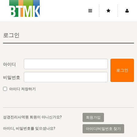
사이트맵
좌우로 스크롤하시면 더 많은 메뉴를 보실 수 있습니다.
로그인
소개
로그인
▼
주님의 회복
그리스도의 몸
회원가입
▼
워치만 니와 위트니스 리
사역
성령의 흐름
▼
소개
그리스도의 몸
성령의 흐름
아이디
로그인
고객센터
▼
한국에서의 주님의 회복의 역사
일
한국
집회 안내
▼
비밀번호
공지사항
우리의 신앙
교회
북한
방송
▼
아이디 저장하기
진리토론
자주묻는질문
외부의 평가
아시아
전국 전성도 온전하게 하는 훈련
라이프스타디
▼
사랑나눔
1:1문의
성경진리사역원
유럽
2026년 제임스 리 특별교통
방송
요셉의 창고
▼
성경진리사역원 회원이 아니신가요?
회원가입
자료실
이벤트
북미
전국 특별집회
읽기
두란노 학원
그리스도의 편지
▼
아이디, 비밀번호를 잊으셨나요?
아이디/비밀번호 찾기
확증과 비평
방송회원 기부안내
중남미