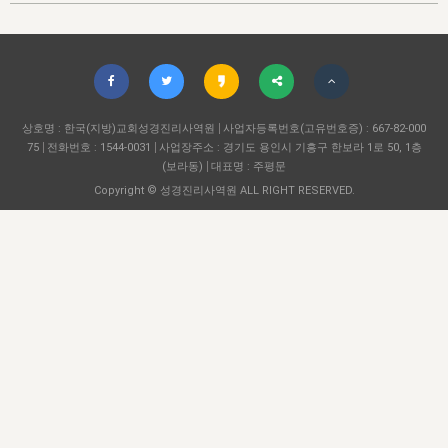
자매 온전하게 하는 훈련
성경중점진리
1년 7차 집회 PSRP 자료실
찬송과 누림
▼
이용약관
아프리카,오세아니아
2024년 전국 봉사자 집회
하나님의 경륜
이른 새벽 마리아처럼
찬송 앨범
하나님께서 정하신 길
▼
오시는길
전국 봉사자 온전하게 하는 훈련
생명공과
2000년 교회사
COPYRIGHT © 2015 BTMK ALL RIGHTS RESERVED
어린이찬송
영상 메시지
서울전시간훈련(FTTS) 수업
진리의 기초
상호명 : 한국(지방)교회성경진리사역원
성도들의 간증
사업자등록번호(고유번호증) : 667-82-000
악기 연주
목양공과
75
전화번호 : 1544-0031
사업장주소 : 경기도 용인시 기흥구 한보라 1로 50, 1층
위트니스 리 영상
교회사 연구
(보라동)
대표명 : 주평문
진리의 변호와 확증
찬송 나눔터
이상과 계시
Copyright © 성경진리사역원 ALL RIGHT RESERVED.
전국 장로 책임형제 훈련
향유를 부은 자매들
영적 생활
활력그룹 실행
전국 전시간 봉사자 훈련
장로 책임형제 진리 연구
복음 창고
성도들의 간증
란 캔거스 형제님 특별영상
전시간 봉사자 진리 연구
찬송 소개
갤러리
신성한 로맨스
다음 세대 연구집
새길 실행
다음 세대, 자료실
독일 연구, 자료실