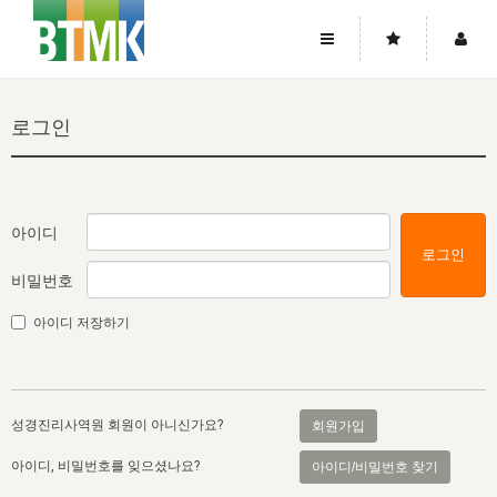
사이트맵
좌우로 스크롤하시면 더 많은 메뉴를 보실 수 있습니다.
로그인
소개
로그인
▼
주님의 회복
그리스도의 몸
회원가입
▼
워치만 니와 위트니스 리
사역
성령의 흐름
▼
소개
그리스도의 몸
성령의 흐름
아이디
로그인
고객센터
▼
한국에서의 주님의 회복의 역사
일
한국
집회 안내
▼
비밀번호
공지사항
우리의 신앙
교회
북한
방송
▼
아이디 저장하기
진리토론
자주묻는질문
외부의 평가
아시아
전국 전성도 온전하게 하는 훈련
라이프스타디
▼
사랑나눔
1:1문의
성경진리사역원
유럽
2026년 제임스 리 특별교통
방송
요셉의 창고
▼
성경진리사역원 회원이 아니신가요?
회원가입
자료실
이벤트
북미
전국 특별집회
읽기
두란노 학원
그리스도의 편지
▼
아이디, 비밀번호를 잊으셨나요?
아이디/비밀번호 찾기
확증과 비평
방송회원 기부안내
중남미