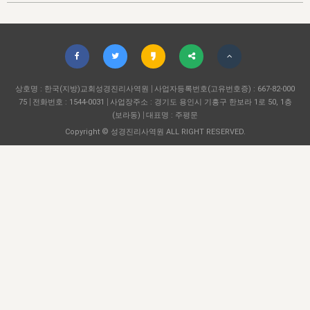
자매 온전하게 하는 훈련
성경중점진리
1년 7차 집회 PSRP 자료실
찬송과 누림
▼
이용약관
아프리카,오세아니아
2024년 전국 봉사자 집회
하나님의 경륜
이른 새벽 마리아처럼
찬송 앨범
하나님께서 정하신 길
▼
오시는길
전국 봉사자 온전하게 하는 훈련
생명공과
2000년 교회사
COPYRIGHT © 2015 BTMK ALL RIGHTS RESERVED
어린이찬송
영상 메시지
서울전시간훈련(FTTS) 수업
진리의 기초
상호명 : 한국(지방)교회성경진리사역원
성도들의 간증
사업자등록번호(고유번호증) : 667-82-000
악기 연주
목양공과
75
전화번호 : 1544-0031
사업장주소 : 경기도 용인시 기흥구 한보라 1로 50, 1층
위트니스 리 영상
교회사 연구
(보라동)
대표명 : 주평문
진리의 변호와 확증
찬송 나눔터
이상과 계시
Copyright © 성경진리사역원 ALL RIGHT RESERVED.
전국 장로 책임형제 훈련
향유를 부은 자매들
영적 생활
활력그룹 실행
전국 전시간 봉사자 훈련
장로 책임형제 진리 연구
복음 창고
성도들의 간증
란 캔거스 형제님 특별영상
전시간 봉사자 진리 연구
찬송 소개
갤러리
신성한 로맨스
다음 세대 연구집
새길 실행
다음 세대, 자료실
독일 연구, 자료실