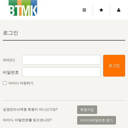
사이트맵
좌우로 스크롤하시면 더 많은 메뉴를 보실 수 있습니다.
로그인
소개
로그인
▼
주님의 회복
그리스도의 몸
회원가입
▼
워치만 니와 위트니스 리
사역
성령의 흐름
▼
소개
그리스도의 몸
성령의 흐름
아이디
로그인
고객센터
▼
한국에서의 주님의 회복의 역사
일
한국
집회 안내
▼
비밀번호
공지사항
우리의 신앙
교회
북한
방송
▼
아이디 저장하기
진리토론
자주묻는질문
외부의 평가
아시아
전국 전성도 온전하게 하는 훈련
라이프스타디
▼
사랑나눔
1:1문의
성경진리사역원
유럽
2026년 제임스 리 특별교통
방송
요셉의 창고
▼
성경진리사역원 회원이 아니신가요?
회원가입
자료실
이벤트
북미
전국 특별집회
읽기
두란노 학원
그리스도의 편지
▼
아이디, 비밀번호를 잊으셨나요?
아이디/비밀번호 찾기
확증과 비평
방송회원 기부안내
중남미