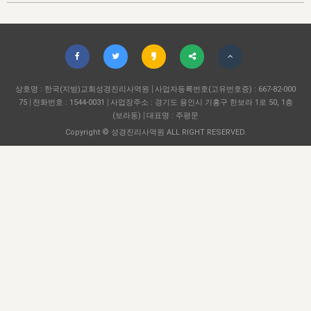
자매 온전하게 하는 훈련
성경중점진리
1년 7차 집회 PSRP 자료실
찬송과 누림
▼
이용약관
아프리카,오세아니아
2024년 전국 봉사자 집회
하나님의 경륜
이른 새벽 마리아처럼
찬송 앨범
하나님께서 정하신 길
▼
오시는길
전국 봉사자 온전하게 하는 훈련
생명공과
2000년 교회사
COPYRIGHT © 2015 BTMK ALL RIGHTS RESERVED
어린이찬송
영상 메시지
서울전시간훈련(FTTS) 수업
진리의 기초
상호명 : 한국(지방)교회성경진리사역원
성도들의 간증
사업자등록번호(고유번호증) : 667-82-000
악기 연주
목양공과
75
전화번호 : 1544-0031
사업장주소 : 경기도 용인시 기흥구 한보라 1로 50, 1층
위트니스 리 영상
교회사 연구
(보라동)
대표명 : 주평문
진리의 변호와 확증
찬송 나눔터
이상과 계시
Copyright © 성경진리사역원 ALL RIGHT RESERVED.
전국 장로 책임형제 훈련
향유를 부은 자매들
영적 생활
활력그룹 실행
전국 전시간 봉사자 훈련
장로 책임형제 진리 연구
복음 창고
성도들의 간증
란 캔거스 형제님 특별영상
전시간 봉사자 진리 연구
찬송 소개
갤러리
신성한 로맨스
다음 세대 연구집
새길 실행
다음 세대, 자료실
독일 연구, 자료실