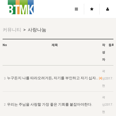
사이트맵
좌우로 스크롤하시면 더 많은 메뉴를 보실 수 있습니다.
커뮤니티
> 사랑나눔
소개
로그인
▼
주님의 회복
그리스도의 몸
회원가입
▼
No
제목
작
등록
성
워치만 니와 위트니스 리
사역
성령의 흐름
▼
소개
그리스도의 몸
성령의 흐름
자
고객센터
▼
한국에서의 주님의 회복의 역사
일
한국
집회 안내
▼
곽
공지사항
우리의 신앙
교회
북한
방송
▼
누구든지 나를 따라오려거든, 자기를 부인하고 자기 십자…
3
[4]
상
2017.0
진리토론
자주묻는질문
외부의 평가
아시아
전국 전성도 온전하게 하는 훈련
현
라이프스타디
▼
사랑나눔
1:1문의
성경진리사역원
유럽
2026년 제임스 리 특별교통
방송
요셉의 창고
▼
곽
자료실
이벤트
우리는 주님을 사랑할 가장 좋은 기회를 붙잡아야한다.
2
상
2017.0
북미
전국 특별집회
읽기
두란노 학원
그리스도의 편지
▼
확증과 비평
현
방송회원 기부안내
중남미