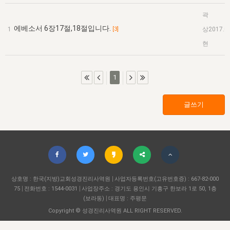
자매 온전하게 하는 훈련
성경중점진리
이른 새벽 마리아처럼
찬송과 누림
▼
이용약관
곽
아프리카,오세아니아
2024년 전국 봉사자 집회
하나님의 경륜
1년 7차 집회 PSRP 자료실
찬송 앨범
하나님께서 정하신 길
▼
에베소서 6장17절,18절입니다.
1
[3]
상
2017.0
오시는길
전국 봉사자 온전하게 하는 훈련
현
생명공과
2000년 교회사
COPYRIGHT © 2015 BTMK ALL RIGHTS RESERVED
어린이찬송
영상 메시지
서울전시간훈련(FTTS) 수업
진리의 기초
성도들의 간증
악기 연주
목양공과
1
위트니스 리 영상
교회사 연구
진리의 변호와 확증
찬송 나눔터
이상과 계시
전국 장로 책임형제 훈련
글쓰기
향유를 부은 자매들
영적 생활
활력그룹 실행
전국 전시간 봉사자 훈련
장로 책임형제 진리 연구
복음 창고
성도들의 간증
란 캔거스 형제님 특별영상
전시간 봉사자 진리 연구
찬송 소개
갤러리
신성한 로맨스
다음 세대 연구집
새길 실행
상호명 : 한국(지방)교회성경진리사역원
사업자등록번호(고유번호증) : 667-82-000
75
전화번호 : 1544-0031
사업장주소 : 경기도 용인시 기흥구 한보라 1로 50, 1층
다음 세대, 자료실
(보라동)
대표명 : 주평문
독일 연구, 자료실
Copyright © 성경진리사역원 ALL RIGHT RESERVED.