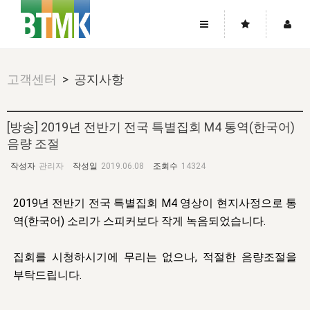
사이트맵
좌우로 스크롤하시면 더 많은 메뉴를 보실 수 있습니다.
고객센터
> 공지사항
소개
로그인
▼
주님의 회복
그리스도의 몸
회원가입
▼
[방송] 2019년 전반기 전국 특별집회 M4 통역(한국어)
워치만 니와 위트니스 리
음량 조절
사역
성령의 흐름
▼
소개
그리스도의 몸
성령의 흐름
고객센터
▼
작성자
관리자
작성일
2019.06.08
조회수
14324
한국에서의 주님의 회복의 역사
일
한국
집회 안내
▼
공지사항
우리의 신앙
교회
북한
방송
▼
2019년 전반기 전국 특별집회 M4 영상이 현지사정으로 통
진리토론
자주묻는질문
역(한국어) 소리가 스피커보다 작게 녹음되었습니다.
외부의 평가
아시아
전국 전성도 온전하게 하는 훈련
라이프스타디
▼
사랑나눔
1:1문의
성경진리사역원
유럽
집회를 시청하시기에 무리는 없으나, 적절한 음량조절을
2026년 제임스 리 특별교통
방송
요셉의 창고
▼
자료실
부탁드립니다.
이벤트
북미
전국 특별집회
읽기
두란노 학원
그리스도의 편지
▼
확증과 비평
방송회원 기부안내
중남미