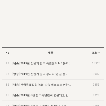
자매 온전하게 하는 훈련
성경중점진리
1년 7차 집회 PSRP 자료실
찬송과 누림
▼
이용약관
아프리카,오세아니아
2024년 전국 봉사자 집회
하나님의 경륜
이른 새벽 마리아처럼
찬송 앨범
하나님께서 정하신 길
▼
오시는길
전국 봉사자 온전하게 하는 훈련
생명공과
2000년 교회사
COPYRIGHT © 2015 BTMK ALL RIGHTS RESERVED
어린이찬송
영상 메시지
서울전시간훈련(FTTS) 수업
진리의 기초
성도들의 간증
악기 연주
목양공과
위트니스 리 영상
교회사 연구
진리의 변호와 확증
찬송 나눔터
이상과 계시
전국 장로 책임형제 훈련
향유를 부은 자매들
영적 생활
활력그룹 실행
No
제목
조회수
전국 전시간 봉사자 훈련
장로 책임형제 진리 연구
복음 창고
성도들의 간증
88
[방송] 2019년 전반기 전국 특별집회 M4 통역(한국어) 음량 조절
14324
란 캔거스 형제님 특별영상
전시간 봉사자 진리 연구
찬송 소개
갤러리
87
[방송] 2019년 전반기 전국 봉사자 및 전 성도 온전하게 하는 훈련 영상 업로드
8932
신성한 로맨스
다음 세대 연구집
새길 실행
86
[방송] 전국특별집회 녹화 방송 테스트로 인한 방송회원 서비스 제한
9355
다음 세대, 자료실
85
[방송] 2019년 6월 전국특별집회 영문개요 업로드
8228
독일 연구, 자료실