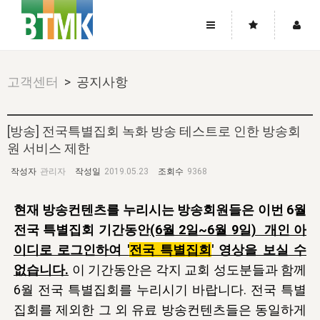
사이트맵
좌우로 스크롤하시면 더 많은 메뉴를 보실 수 있습니다.
고객센터
> 공지사항
소개
로그인
▼
주님의 회복
그리스도의 몸
회원가입
▼
[방송] 전국특별집회 녹화 방송 테스트로 인한 방송회
워치만 니와 위트니스 리
원 서비스 제한
사역
성령의 흐름
▼
소개
그리스도의 몸
성령의 흐름
고객센터
▼
작성자
관리자
작성일
2019.05.23
조회수
9368
한국에서의 주님의 회복의 역사
일
한국
집회 안내
▼
공지사항
우리의 신앙
교회
북한
현재 방송컨텐츠를 누리시는 방송회원들은 이번 6월
방송
▼
진리토론
자주묻는질문
전국 특별집회 기간동
안
(6월 2일~6월 9일) 개인 아
외부의 평가
아시아
전국 전성도 온전하게 하는 훈련
라이프스타디
▼
이디로 로그인하여 '
전국 특별집회
' 영상을 보실 수
사랑나눔
1:1문의
성경진리사역원
유럽
2026년 제임스 리 특별교통
방송
없습니다.
요셉의 창고
이 기간동안은 각지 교회 성도분들과 함께
▼
자료실
이벤트
6월 전국 특별집회를 누리시기 바랍니다. 전국 특별
북미
전국 특별집회
읽기
두란노 학원
그리스도의 편지
▼
집회를 제외한 그 외 유료 방송컨텐츠들은 동일하게
확증과 비평
방송회원 기부안내
중남미