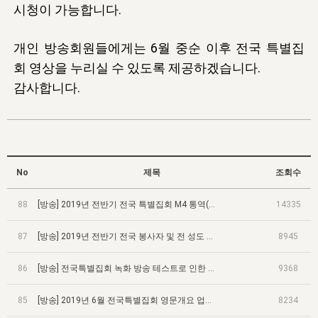
자매 온전하게 하는 훈련
성경중점진리
이른 새벽 마리아처럼
시청이 가능합니다.
찬송과 누림
▼
이용약관
아프리카,오세아니아
2024년 전국 봉사자 집회
하나님의 경륜
1년 7차 집회 PSRP 자료실
찬송 앨범
하나님께서 정하신 길
▼
개인 방송회원들에게는 6월 중순 이후 전국 특별집
오시는길
전국 봉사자 온전하게 하는 훈련
생명공과
2000년 교회사
COPYRIGHT © 2015 BTMK ALL RIGHTS RESERVED
어린이찬송
회 영상을 누리실 수 있도록 제공하겠습니다.
영상 메시지
감사합니다.
서울전시간훈련(FTTS) 수업
진리의 기초
성도들의 간증
악기 연주
목양공과
위트니스 리 영상
교회사 연구
진리의 변호와 확증
찬송 나눔터
이상과 계시
전국 장로 책임형제 훈련
향유를 부은 자매들
영적 생활
활력그룹 실행
No
전국 전시간 봉사자 훈련
제목
조회수
장로 책임형제 진리 연구
복음 창고
성도들의 간증
란 캔거스 형제님 특별영상
전시간 봉사자 진리 연구
88
[방송] 2019년 전반기 전국 특별집회 M4 통역(한국어) 음량 조절
14335
찬송 소개
갤러리
신성한 로맨스
다음 세대 연구집
87
새길 실행
[방송] 2019년 전반기 전국 봉사자 및 전 성도 온전하게 하는 훈련 영상 업로드
8945
다음 세대, 자료실
86
[방송] 전국특별집회 녹화 방송 테스트로 인한 방송회원 서비스 제한
9368
독일 연구, 자료실
85
[방송] 2019년 6월 전국특별집회 영문개요 업로드
8234