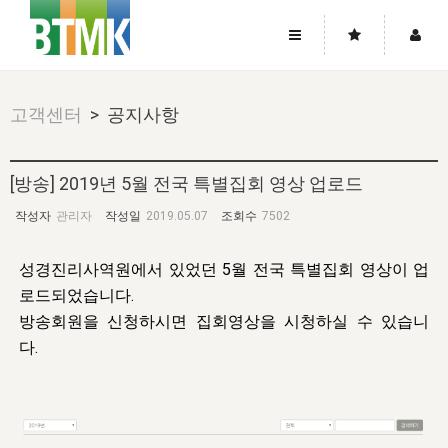
사이트맵
좌우로 스크롤하시면 더 많은 메뉴를 보실 수 있습니다.
고객센터
> 공지사항
소개
로그인
▼
주님의 회복
그리스도의 몸
회원가입
▼
[방송] 2019년 5월 전국 특별집회 영상 업로드
워치만 니와 위트니스 리
사역
성령의 흐름
▼
소개
그리스도의 몸
성령의 흐름
작성자
관리자
작성일
2019.05.07
조회수
7502
고객센터
▼
한국에서의 주님의 회복의 역사
일
한국
집회 안내
▼
성경진리사역원에서 있었던 5월 전국 특별집회 영상이 업
공지사항
우리의 신앙
교회
북한
방송
▼
로드되었습니다.
진리토론
자주묻는질문
방송회원을 신청하시면 집회영상을 시청하실 수 있습니
외부의 평가
아시아
전국 전성도 온전하게 하는 훈련
라이프스타디
▼
다.
사랑나눔
1:1문의
성경진리사역원
유럽
2026년 제임스 리 특별교통
방송
요셉의 창고
▼
자료실
이벤트
북미
전국 특별집회
읽기
두란노 학원
그리스도의 편지
▼
확증과 비평
방송회원 기부안내
중남미