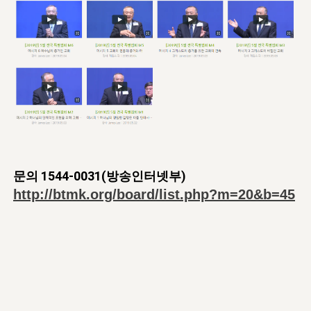
자매 온전하게 하는 훈련
성경중점진리
이른 새벽 마리아처럼
찬송과 누림
▼
이용약관
아프리카,오세아니아
2024년 전국 봉사자 집회
하나님의 경륜
1년 7차 집회 PSRP 자료실
찬송 앨범
하나님께서 정하신 길
▼
오시는길
전국 봉사자 온전하게 하는 훈련
생명공과
2000년 교회사
COPYRIGHT © 2015 BTMK ALL RIGHTS RESERVED
어린이찬송
영상 메시지
서울전시간훈련(FTTS) 수업
진리의 기초
성도들의 간증
악기 연주
목양공과
위트니스 리 영상
교회사 연구
진리의 변호와 확증
찬송 나눔터
이상과 계시
전국 장로 책임형제 훈련
향유를 부은 자매들
영적 생활
활력그룹 실행
전국 전시간 봉사자 훈련
장로 책임형제 진리 연구
복음 창고
문의 1544-0031(방송인터넷부)
성도들의 간증
http://btmk.org/board/list.php?m=20&b=45
란 캔거스 형제님 특별영상
전시간 봉사자 진리 연구
찬송 소개
갤러리
신성한 로맨스
다음 세대 연구집
새길 실행
다음 세대, 자료실
독일 연구, 자료실