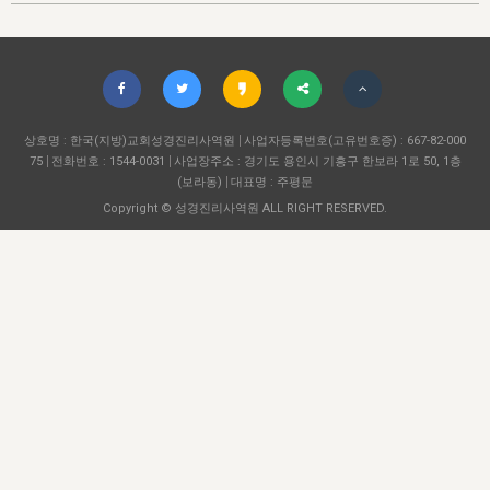
자매 온전하게 하는 훈련
성경중점진리
1년 7차 집회 PSRP 자료실
찬송과 누림
▼
이용약관
아프리카,오세아니아
2024년 전국 봉사자 집회
하나님의 경륜
이른 새벽 마리아처럼
찬송 앨범
하나님께서 정하신 길
▼
오시는길
전국 봉사자 온전하게 하는 훈련
생명공과
2000년 교회사
COPYRIGHT © 2015 BTMK ALL RIGHTS RESERVED
어린이찬송
영상 메시지
서울전시간훈련(FTTS) 수업
진리의 기초
상호명 : 한국(지방)교회성경진리사역원
성도들의 간증
사업자등록번호(고유번호증) : 667-82-000
악기 연주
목양공과
75
전화번호 : 1544-0031
사업장주소 : 경기도 용인시 기흥구 한보라 1로 50, 1층
위트니스 리 영상
교회사 연구
(보라동)
대표명 : 주평문
진리의 변호와 확증
찬송 나눔터
이상과 계시
Copyright © 성경진리사역원 ALL RIGHT RESERVED.
전국 장로 책임형제 훈련
향유를 부은 자매들
영적 생활
활력그룹 실행
전국 전시간 봉사자 훈련
장로 책임형제 진리 연구
복음 창고
성도들의 간증
란 캔거스 형제님 특별영상
전시간 봉사자 진리 연구
찬송 소개
갤러리
신성한 로맨스
다음 세대 연구집
새길 실행
다음 세대, 자료실
독일 연구, 자료실