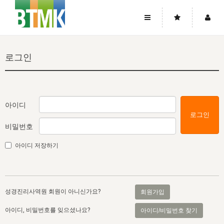
사이트맵
좌우로 스크롤하시면 더 많은 메뉴를 보실 수 있습니다.
로그인
소개
로그인
▼
주님의 회복
그리스도의 몸
회원가입
▼
워치만 니와 위트니스 리
사역
성령의 흐름
▼
소개
그리스도의 몸
성령의 흐름
아이디
로그인
고객센터
▼
한국에서의 주님의 회복의 역사
일
한국
집회 안내
▼
비밀번호
공지사항
우리의 신앙
교회
북한
방송
▼
아이디 저장하기
진리토론
자주묻는질문
외부의 평가
아시아
전국 전성도 온전하게 하는 훈련
라이프스타디
▼
사랑나눔
1:1문의
성경진리사역원
유럽
2026년 제임스 리 특별교통
방송
요셉의 창고
▼
성경진리사역원 회원이 아니신가요?
회원가입
자료실
이벤트
북미
전국 특별집회
읽기
두란노 학원
그리스도의 편지
▼
아이디, 비밀번호를 잊으셨나요?
아이디/비밀번호 찾기
확증과 비평
방송회원 기부안내
중남미