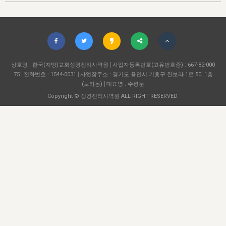
자매 온전하게 하는 훈련
성경중점진리
이른 새벽 마리아처럼
찬송과 누림
▼
이용약관
아프리카,오세아니아
2024년 전국 봉사자 집회
하나님의 경륜
1년 7차 집회 PSRP 자료실
찬송 앨범
하나님께서 정하신 길
▼
오시는길
전국 봉사자 온전하게 하는 훈련
생명공과
2000년 교회사
COPYRIGHT © 2015 BTMK ALL RIGHTS RESERVED
어린이찬송
영상 메시지
서울전시간훈련(FTTS) 수업
진리의 기초
상호명 : 한국(지방)교회성경진리사역원
성도들의 간증
사업자등록번호(고유번호증) : 667-82-000
악기 연주
목양공과
75
전화번호 : 1544-0031
사업장주소 : 경기도 용인시 기흥구 한보라 1로 50, 1층
위트니스 리 영상
교회사 연구
(보라동)
대표명 : 주평문
진리의 변호와 확증
찬송 나눔터
이상과 계시
Copyright © 성경진리사역원 ALL RIGHT RESERVED.
전국 장로 책임형제 훈련
향유를 부은 자매들
영적 생활
활력그룹 실행
전국 전시간 봉사자 훈련
장로 책임형제 진리 연구
복음 창고
성도들의 간증
란 캔거스 형제님 특별영상
전시간 봉사자 진리 연구
찬송 소개
갤러리
신성한 로맨스
다음 세대 연구집
새길 실행
다음 세대, 자료실
독일 연구, 자료실