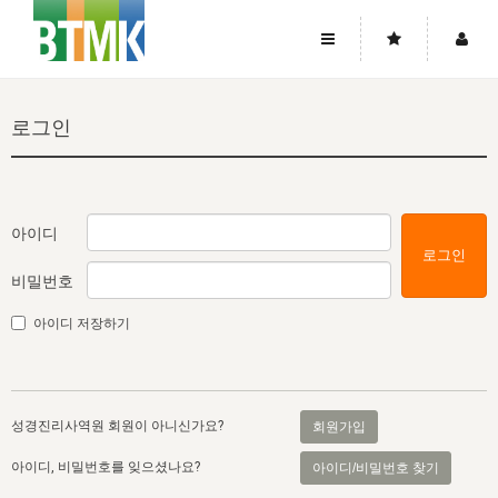
사이트맵
좌우로 스크롤하시면 더 많은 메뉴를 보실 수 있습니다.
로그인
소개
로그인
▼
주님의 회복
그리스도의 몸
회원가입
▼
워치만 니와 위트니스 리
사역
성령의 흐름
▼
소개
그리스도의 몸
성령의 흐름
아이디
로그인
고객센터
▼
한국에서의 주님의 회복의 역사
일
한국
집회 안내
▼
비밀번호
공지사항
우리의 신앙
교회
북한
방송
▼
아이디 저장하기
진리토론
자주묻는질문
외부의 평가
아시아
전국 전성도 온전하게 하는 훈련
라이프스타디
▼
사랑나눔
1:1문의
성경진리사역원
유럽
2026년 제임스 리 특별교통
방송
요셉의 창고
▼
성경진리사역원 회원이 아니신가요?
회원가입
자료실
이벤트
북미
전국 특별집회
읽기
두란노 학원
그리스도의 편지
▼
아이디, 비밀번호를 잊으셨나요?
아이디/비밀번호 찾기
확증과 비평
방송회원 기부안내
중남미