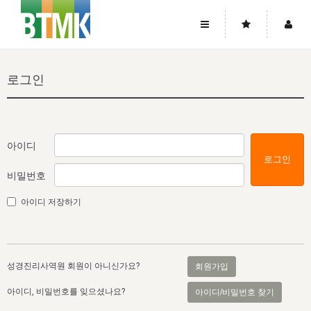
사이트맵
좌우로 스크롤하시면 더 많은 메뉴를 보실 수 있습니다.
로그인
소개
로그인
▼
주님의 회복
그리스도의 몸
회원가입
▼
워치만 니와 위트니스 리
사역
성령의 흐름
▼
소개
그리스도의 몸
성령의 흐름
아이디
로그인
고객센터
▼
한국에서의 주님의 회복의 역사
일
한국
집회 안내
▼
비밀번호
공지사항
우리의 신앙
교회
북한
방송
▼
아이디 저장하기
진리토론
자주묻는질문
외부의 평가
아시아
전국 전성도 온전하게 하는 훈련
라이프스타디
▼
사랑나눔
1:1문의
성경진리사역원
유럽
2026년 제임스 리 특별교통
방송
요셉의 창고
▼
성경진리사역원 회원이 아니신가요?
회원가입
자료실
이벤트
북미
전국 특별집회
읽기
두란노 학원
그리스도의 편지
▼
아이디, 비밀번호를 잊으셨나요?
아이디/비밀번호 찾기
확증과 비평
방송회원 기부안내
중남미