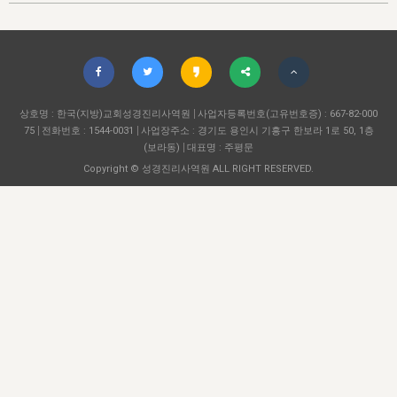
자매 온전하게 하는 훈련
성경중점진리
이른 새벽 마리아처럼
찬송과 누림
▼
이용약관
아프리카,오세아니아
2024년 전국 봉사자 집회
하나님의 경륜
1년 7차 집회 PSRP 자료실
찬송 앨범
하나님께서 정하신 길
▼
오시는길
전국 봉사자 온전하게 하는 훈련
생명공과
2000년 교회사
COPYRIGHT © 2015 BTMK ALL RIGHTS RESERVED
어린이찬송
영상 메시지
서울전시간훈련(FTTS) 수업
진리의 기초
상호명 : 한국(지방)교회성경진리사역원
성도들의 간증
사업자등록번호(고유번호증) : 667-82-000
악기 연주
목양공과
75
전화번호 : 1544-0031
사업장주소 : 경기도 용인시 기흥구 한보라 1로 50, 1층
위트니스 리 영상
교회사 연구
(보라동)
대표명 : 주평문
진리의 변호와 확증
찬송 나눔터
이상과 계시
Copyright © 성경진리사역원 ALL RIGHT RESERVED.
전국 장로 책임형제 훈련
향유를 부은 자매들
영적 생활
활력그룹 실행
전국 전시간 봉사자 훈련
장로 책임형제 진리 연구
복음 창고
성도들의 간증
란 캔거스 형제님 특별영상
전시간 봉사자 진리 연구
찬송 소개
갤러리
신성한 로맨스
다음 세대 연구집
새길 실행
다음 세대, 자료실
독일 연구, 자료실