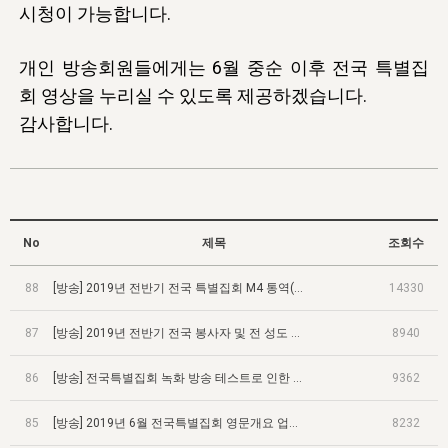
자매 온전하게 하는 훈련
성경중점진리
이른 새벽 마리아처럼
시청이 가능합니다.
찬송과 누림
▼
이용약관
아프리카,오세아니아
2024년 전국 봉사자 집회
하나님의 경륜
1년 7차 집회 PSRP 자료실
찬송 앨범
하나님께서 정하신 길
▼
개인 방송회원들에게는 6월 중순 이후 전국 특별집
오시는길
전국 봉사자 온전하게 하는 훈련
생명공과
2000년 교회사
COPYRIGHT © 2015 BTMK ALL RIGHTS RESERVED
어린이찬송
회 영상을 누리실 수 있도록 제공하겠습니다.
영상 메시지
감사합니다.
서울전시간훈련(FTTS) 수업
진리의 기초
성도들의 간증
악기 연주
목양공과
위트니스 리 영상
교회사 연구
진리의 변호와 확증
찬송 나눔터
이상과 계시
전국 장로 책임형제 훈련
향유를 부은 자매들
영적 생활
활력그룹 실행
No
전국 전시간 봉사자 훈련
제목
조회수
장로 책임형제 진리 연구
복음 창고
성도들의 간증
란 캔거스 형제님 특별영상
전시간 봉사자 진리 연구
88
[방송] 2019년 전반기 전국 특별집회 M4 통역(한국어) 음량 조절
14330
찬송 소개
갤러리
신성한 로맨스
다음 세대 연구집
87
새길 실행
[방송] 2019년 전반기 전국 봉사자 및 전 성도 온전하게 하는 훈련 영상 업로드
8940
다음 세대, 자료실
86
[방송] 전국특별집회 녹화 방송 테스트로 인한 방송회원 서비스 제한
9362
독일 연구, 자료실
85
[방송] 2019년 6월 전국특별집회 영문개요 업로드
8232