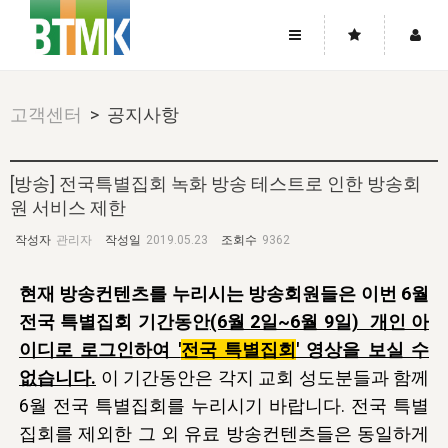
사이트맵
좌우로 스크롤하시면 더 많은 메뉴를 보실 수 있습니다.
고객센터
> 공지사항
소개
로그인
▼
주님의 회복
그리스도의 몸
회원가입
▼
[방송] 전국특별집회 녹화 방송 테스트로 인한 방송회
워치만 니와 위트니스 리
원 서비스 제한
사역
성령의 흐름
▼
소개
그리스도의 몸
성령의 흐름
고객센터
▼
작성자
관리자
작성일
2019.05.23
조회수
9362
한국에서의 주님의 회복의 역사
일
한국
집회 안내
▼
공지사항
우리의 신앙
교회
북한
현재 방송컨텐츠를 누리시는 방송회원들은 이번 6월
방송
▼
진리토론
자주묻는질문
전국 특별집회 기간동
안
(6월 2일~6월 9일) 개인 아
외부의 평가
아시아
전국 전성도 온전하게 하는 훈련
라이프스타디
▼
이디로 로그인하여 '
전국 특별집회
' 영상을 보실 수
사랑나눔
1:1문의
성경진리사역원
유럽
2026년 제임스 리 특별교통
방송
없습니다.
요셉의 창고
이 기간동안은 각지 교회 성도분들과 함께
▼
자료실
이벤트
6월 전국 특별집회를 누리시기 바랍니다. 전국 특별
북미
전국 특별집회
읽기
두란노 학원
그리스도의 편지
▼
집회를 제외한 그 외 유료 방송컨텐츠들은 동일하게
확증과 비평
방송회원 기부안내
중남미