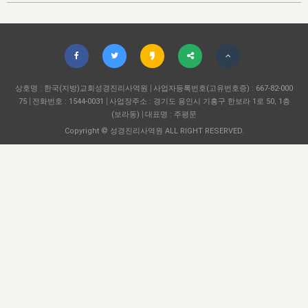
자매 온전하게 하는 훈련
성경중점진리
이른 새벽 마리아처럼
찬송과 누림
▼
이용약관
아프리카,오세아니아
2024년 전국 봉사자 집회
하나님의 경륜
1년 7차 집회 PSRP 자료실
찬송 앨범
하나님께서 정하신 길
▼
오시는길
전국 봉사자 온전하게 하는 훈련
생명공과
2000년 교회사
COPYRIGHT © 2015 BTMK ALL RIGHTS RESERVED
어린이찬송
영상 메시지
서울전시간훈련(FTTS) 수업
진리의 기초
상호명 : 한국(지방)교회성경진리사역원
성도들의 간증
사업자등록번호(고유번호증) : 667-82-000
악기 연주
목양공과
75
전화번호 : 1544-0031
사업장주소 : 경기도 용인시 기흥구 한보라 1로 50, 1층
위트니스 리 영상
교회사 연구
(보라동)
대표명 : 주평문
진리의 변호와 확증
찬송 나눔터
이상과 계시
Copyright © 성경진리사역원 ALL RIGHT RESERVED.
전국 장로 책임형제 훈련
향유를 부은 자매들
영적 생활
활력그룹 실행
전국 전시간 봉사자 훈련
장로 책임형제 진리 연구
복음 창고
성도들의 간증
란 캔거스 형제님 특별영상
전시간 봉사자 진리 연구
찬송 소개
갤러리
신성한 로맨스
다음 세대 연구집
새길 실행
다음 세대, 자료실
독일 연구, 자료실