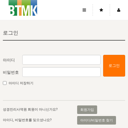
사이트맵
좌우로 스크롤하시면 더 많은 메뉴를 보실 수 있습니다.
로그인
소개
로그인
▼
주님의 회복
그리스도의 몸
회원가입
▼
워치만 니와 위트니스 리
사역
성령의 흐름
▼
소개
그리스도의 몸
성령의 흐름
아이디
로그인
고객센터
▼
한국에서의 주님의 회복의 역사
일
한국
집회 안내
▼
비밀번호
공지사항
우리의 신앙
교회
북한
방송
▼
아이디 저장하기
진리토론
자주묻는질문
외부의 평가
아시아
전국 전성도 온전하게 하는 훈련
라이프스타디
▼
사랑나눔
1:1문의
성경진리사역원
유럽
2026년 제임스 리 특별교통
방송
요셉의 창고
▼
성경진리사역원 회원이 아니신가요?
회원가입
자료실
이벤트
북미
전국 특별집회
읽기
두란노 학원
그리스도의 편지
▼
아이디, 비밀번호를 잊으셨나요?
아이디/비밀번호 찾기
확증과 비평
방송회원 기부안내
중남미