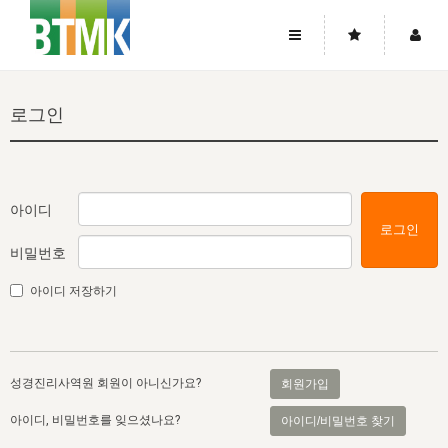
사이트맵
좌우로 스크롤하시면 더 많은 메뉴를 보실 수 있습니다.
로그인
소개
로그인
▼
주님의 회복
그리스도의 몸
회원가입
▼
워치만 니와 위트니스 리
사역
성령의 흐름
▼
소개
그리스도의 몸
성령의 흐름
아이디
로그인
고객센터
▼
한국에서의 주님의 회복의 역사
일
한국
집회 안내
▼
비밀번호
공지사항
우리의 신앙
교회
북한
방송
▼
아이디 저장하기
진리토론
자주묻는질문
외부의 평가
아시아
전국 전성도 온전하게 하는 훈련
라이프스타디
▼
사랑나눔
1:1문의
성경진리사역원
유럽
2026년 제임스 리 특별교통
방송
요셉의 창고
▼
성경진리사역원 회원이 아니신가요?
회원가입
자료실
이벤트
북미
전국 특별집회
읽기
두란노 학원
그리스도의 편지
▼
아이디, 비밀번호를 잊으셨나요?
아이디/비밀번호 찾기
확증과 비평
방송회원 기부안내
중남미