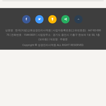
자매 온전하게 하는 훈련
성경중점진리
1년 7차 집회 PSRP 자료실
찬송과 누림
▼
이용약관
아프리카,오세아니아
2024년 전국 봉사자 집회
하나님의 경륜
이른 새벽 마리아처럼
찬송 앨범
하나님께서 정하신 길
▼
오시는길
전국 봉사자 온전하게 하는 훈련
생명공과
2000년 교회사
COPYRIGHT © 2015 BTMK ALL RIGHTS RESERVED
어린이찬송
영상 메시지
서울전시간훈련(FTTS) 수업
진리의 기초
상호명 : 한국(지방)교회성경진리사역원
성도들의 간증
사업자등록번호(고유번호증) : 667-82-000
악기 연주
목양공과
75
전화번호 : 1544-0031
사업장주소 : 경기도 용인시 기흥구 한보라 1로 50, 1층
위트니스 리 영상
교회사 연구
(보라동)
대표명 : 주평문
진리의 변호와 확증
찬송 나눔터
이상과 계시
Copyright © 성경진리사역원 ALL RIGHT RESERVED.
전국 장로 책임형제 훈련
향유를 부은 자매들
영적 생활
활력그룹 실행
전국 전시간 봉사자 훈련
장로 책임형제 진리 연구
복음 창고
성도들의 간증
란 캔거스 형제님 특별영상
전시간 봉사자 진리 연구
찬송 소개
갤러리
신성한 로맨스
다음 세대 연구집
새길 실행
다음 세대, 자료실
독일 연구, 자료실