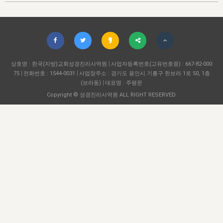
자매 온전하게 하는 훈련
성경중점진리
이른 새벽 마리아처럼
찬송과 누림
▼
이용약관
아프리카,오세아니아
2024년 전국 봉사자 집회
하나님의 경륜
1년 7차 집회 PSRP 자료실
찬송 앨범
하나님께서 정하신 길
▼
오시는길
전국 봉사자 온전하게 하는 훈련
생명공과
2000년 교회사
COPYRIGHT © 2015 BTMK ALL RIGHTS RESERVED
어린이찬송
영상 메시지
서울전시간훈련(FTTS) 수업
진리의 기초
상호명 : 한국(지방)교회성경진리사역원
성도들의 간증
사업자등록번호(고유번호증) : 667-82-000
악기 연주
목양공과
75
전화번호 : 1544-0031
사업장주소 : 경기도 용인시 기흥구 한보라 1로 50, 1층
위트니스 리 영상
교회사 연구
(보라동)
대표명 : 주평문
진리의 변호와 확증
찬송 나눔터
이상과 계시
Copyright © 성경진리사역원 ALL RIGHT RESERVED.
전국 장로 책임형제 훈련
향유를 부은 자매들
영적 생활
활력그룹 실행
전국 전시간 봉사자 훈련
장로 책임형제 진리 연구
복음 창고
성도들의 간증
란 캔거스 형제님 특별영상
전시간 봉사자 진리 연구
찬송 소개
갤러리
신성한 로맨스
다음 세대 연구집
새길 실행
다음 세대, 자료실
독일 연구, 자료실