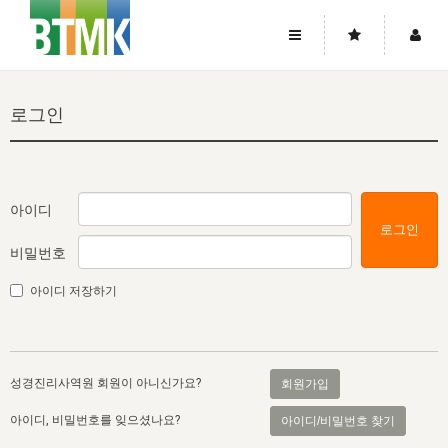
사이트맵
좌우로 스크롤하시면 더 많은 메뉴를 보실 수 있습니다.
로그인
소개
로그인
▼
주님의 회복
그리스도의 몸
회원가입
▼
워치만 니와 위트니스 리
사역
성령의 흐름
▼
소개
그리스도의 몸
성령의 흐름
아이디
로그인
고객센터
▼
한국에서의 주님의 회복의 역사
일
한국
집회 안내
▼
비밀번호
공지사항
우리의 신앙
교회
북한
방송
▼
아이디 저장하기
진리토론
자주묻는질문
외부의 평가
아시아
전국 전성도 온전하게 하는 훈련
라이프스타디
▼
사랑나눔
1:1문의
성경진리사역원
유럽
2026년 제임스 리 특별교통
방송
요셉의 창고
▼
성경진리사역원 회원이 아니신가요?
회원가입
자료실
이벤트
북미
전국 특별집회
읽기
두란노 학원
그리스도의 편지
▼
아이디, 비밀번호를 잊으셨나요?
아이디/비밀번호 찾기
확증과 비평
방송회원 기부안내
중남미