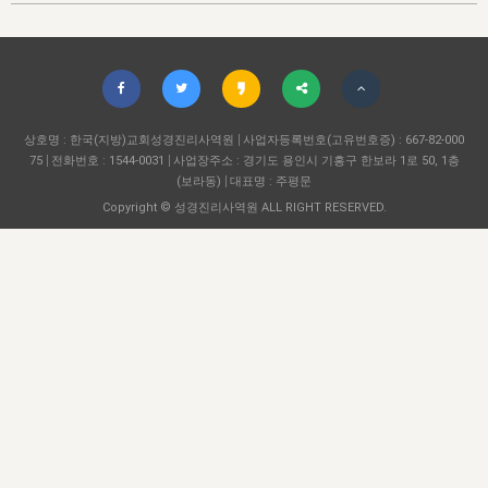
자매 온전하게 하는 훈련
성경중점진리
1년 7차 집회 PSRP 자료실
찬송과 누림
▼
이용약관
아프리카,오세아니아
2024년 전국 봉사자 집회
하나님의 경륜
이른 새벽 마리아처럼
찬송 앨범
하나님께서 정하신 길
▼
오시는길
전국 봉사자 온전하게 하는 훈련
생명공과
2000년 교회사
COPYRIGHT © 2015 BTMK ALL RIGHTS RESERVED
어린이찬송
영상 메시지
서울전시간훈련(FTTS) 수업
진리의 기초
상호명 : 한국(지방)교회성경진리사역원
성도들의 간증
사업자등록번호(고유번호증) : 667-82-000
악기 연주
목양공과
75
전화번호 : 1544-0031
사업장주소 : 경기도 용인시 기흥구 한보라 1로 50, 1층
위트니스 리 영상
교회사 연구
(보라동)
대표명 : 주평문
진리의 변호와 확증
찬송 나눔터
이상과 계시
Copyright © 성경진리사역원 ALL RIGHT RESERVED.
전국 장로 책임형제 훈련
향유를 부은 자매들
영적 생활
활력그룹 실행
전국 전시간 봉사자 훈련
장로 책임형제 진리 연구
복음 창고
성도들의 간증
란 캔거스 형제님 특별영상
전시간 봉사자 진리 연구
찬송 소개
갤러리
신성한 로맨스
다음 세대 연구집
새길 실행
다음 세대, 자료실
독일 연구, 자료실