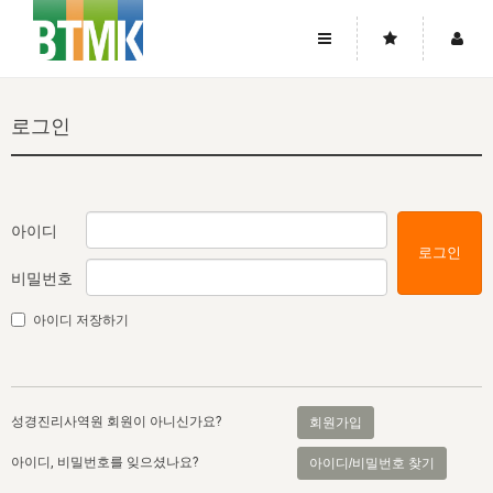
사이트맵
좌우로 스크롤하시면 더 많은 메뉴를 보실 수 있습니다.
로그인
소개
로그인
▼
주님의 회복
그리스도의 몸
회원가입
▼
워치만 니와 위트니스 리
사역
성령의 흐름
▼
소개
그리스도의 몸
성령의 흐름
아이디
로그인
고객센터
▼
한국에서의 주님의 회복의 역사
일
한국
집회 안내
▼
비밀번호
공지사항
우리의 신앙
교회
북한
방송
▼
아이디 저장하기
진리토론
자주묻는질문
외부의 평가
아시아
전국 전성도 온전하게 하는 훈련
라이프스타디
▼
사랑나눔
1:1문의
성경진리사역원
유럽
2026년 제임스 리 특별교통
방송
요셉의 창고
▼
성경진리사역원 회원이 아니신가요?
회원가입
자료실
이벤트
북미
전국 특별집회
읽기
두란노 학원
그리스도의 편지
▼
아이디, 비밀번호를 잊으셨나요?
아이디/비밀번호 찾기
확증과 비평
방송회원 기부안내
중남미