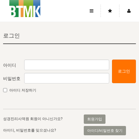
사이트맵
좌우로 스크롤하시면 더 많은 메뉴를 보실 수 있습니다.
로그인
소개
로그인
▼
주님의 회복
그리스도의 몸
회원가입
▼
워치만 니와 위트니스 리
사역
성령의 흐름
▼
소개
그리스도의 몸
성령의 흐름
아이디
로그인
고객센터
▼
한국에서의 주님의 회복의 역사
일
한국
집회 안내
▼
비밀번호
공지사항
우리의 신앙
교회
북한
방송
▼
아이디 저장하기
진리토론
자주묻는질문
외부의 평가
아시아
전국 전성도 온전하게 하는 훈련
라이프스타디
▼
사랑나눔
1:1문의
성경진리사역원
유럽
2026년 제임스 리 특별교통
방송
요셉의 창고
▼
성경진리사역원 회원이 아니신가요?
회원가입
자료실
이벤트
북미
전국 특별집회
읽기
두란노 학원
그리스도의 편지
▼
아이디, 비밀번호를 잊으셨나요?
아이디/비밀번호 찾기
확증과 비평
방송회원 기부안내
중남미