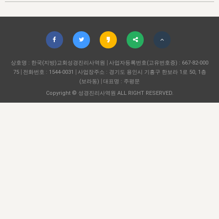
자매 온전하게 하는 훈련
성경중점진리
1년 7차 집회 PSRP 자료실
찬송과 누림
▼
이용약관
아프리카,오세아니아
2024년 전국 봉사자 집회
하나님의 경륜
이른 새벽 마리아처럼
찬송 앨범
하나님께서 정하신 길
▼
오시는길
전국 봉사자 온전하게 하는 훈련
생명공과
2000년 교회사
COPYRIGHT © 2015 BTMK ALL RIGHTS RESERVED
어린이찬송
영상 메시지
서울전시간훈련(FTTS) 수업
진리의 기초
상호명 : 한국(지방)교회성경진리사역원
성도들의 간증
사업자등록번호(고유번호증) : 667-82-000
악기 연주
목양공과
75
전화번호 : 1544-0031
사업장주소 : 경기도 용인시 기흥구 한보라 1로 50, 1층
위트니스 리 영상
교회사 연구
(보라동)
대표명 : 주평문
진리의 변호와 확증
찬송 나눔터
이상과 계시
Copyright © 성경진리사역원 ALL RIGHT RESERVED.
전국 장로 책임형제 훈련
향유를 부은 자매들
영적 생활
활력그룹 실행
전국 전시간 봉사자 훈련
장로 책임형제 진리 연구
복음 창고
성도들의 간증
란 캔거스 형제님 특별영상
전시간 봉사자 진리 연구
찬송 소개
갤러리
신성한 로맨스
다음 세대 연구집
새길 실행
다음 세대, 자료실
독일 연구, 자료실