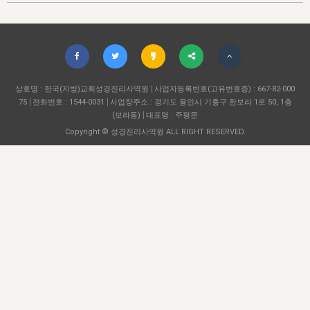
자매 온전하게 하는 훈련
성경중점진리
이른 새벽 마리아처럼
찬송과 누림
▼
이용약관
아프리카,오세아니아
2024년 전국 봉사자 집회
하나님의 경륜
1년 7차 집회 PSRP 자료실
찬송 앨범
하나님께서 정하신 길
▼
오시는길
전국 봉사자 온전하게 하는 훈련
생명공과
2000년 교회사
COPYRIGHT © 2015 BTMK ALL RIGHTS RESERVED
어린이찬송
영상 메시지
서울전시간훈련(FTTS) 수업
진리의 기초
상호명 : 한국(지방)교회성경진리사역원
성도들의 간증
사업자등록번호(고유번호증) : 667-82-000
악기 연주
목양공과
75
전화번호 : 1544-0031
사업장주소 : 경기도 용인시 기흥구 한보라 1로 50, 1층
위트니스 리 영상
교회사 연구
(보라동)
대표명 : 주평문
진리의 변호와 확증
찬송 나눔터
이상과 계시
Copyright © 성경진리사역원 ALL RIGHT RESERVED.
전국 장로 책임형제 훈련
향유를 부은 자매들
영적 생활
활력그룹 실행
전국 전시간 봉사자 훈련
장로 책임형제 진리 연구
복음 창고
성도들의 간증
란 캔거스 형제님 특별영상
전시간 봉사자 진리 연구
찬송 소개
갤러리
신성한 로맨스
다음 세대 연구집
새길 실행
다음 세대, 자료실
독일 연구, 자료실