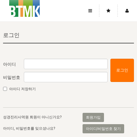
사이트맵
좌우로 스크롤하시면 더 많은 메뉴를 보실 수 있습니다.
로그인
소개
로그인
▼
주님의 회복
그리스도의 몸
회원가입
▼
워치만 니와 위트니스 리
사역
성령의 흐름
▼
소개
그리스도의 몸
성령의 흐름
아이디
로그인
고객센터
▼
한국에서의 주님의 회복의 역사
일
한국
집회 안내
▼
비밀번호
공지사항
우리의 신앙
교회
북한
방송
▼
아이디 저장하기
진리토론
자주묻는질문
외부의 평가
아시아
전국 전성도 온전하게 하는 훈련
라이프스타디
▼
사랑나눔
1:1문의
성경진리사역원
유럽
2026년 제임스 리 특별교통
방송
요셉의 창고
▼
성경진리사역원 회원이 아니신가요?
회원가입
자료실
이벤트
북미
전국 특별집회
읽기
두란노 학원
그리스도의 편지
▼
아이디, 비밀번호를 잊으셨나요?
아이디/비밀번호 찾기
확증과 비평
방송회원 기부안내
중남미