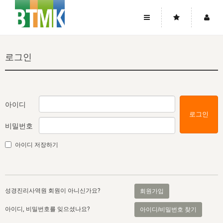
사이트맵
좌우로 스크롤하시면 더 많은 메뉴를 보실 수 있습니다.
로그인
소개
로그인
▼
주님의 회복
그리스도의 몸
회원가입
▼
워치만 니와 위트니스 리
사역
성령의 흐름
▼
소개
그리스도의 몸
성령의 흐름
아이디
로그인
고객센터
▼
한국에서의 주님의 회복의 역사
일
한국
집회 안내
▼
비밀번호
공지사항
우리의 신앙
교회
북한
방송
▼
아이디 저장하기
진리토론
자주묻는질문
외부의 평가
아시아
전국 전성도 온전하게 하는 훈련
라이프스타디
▼
사랑나눔
1:1문의
성경진리사역원
유럽
2026년 제임스 리 특별교통
방송
요셉의 창고
▼
성경진리사역원 회원이 아니신가요?
회원가입
자료실
이벤트
북미
전국 특별집회
읽기
두란노 학원
그리스도의 편지
▼
아이디, 비밀번호를 잊으셨나요?
아이디/비밀번호 찾기
확증과 비평
방송회원 기부안내
중남미