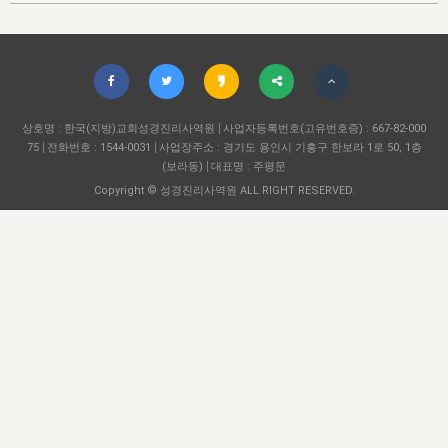
자매 온전하게 하는 훈련
성경중점진리
1년 7차 집회 PSRP 자료실
찬송과 누림
▼
이용약관
아프리카,오세아니아
2024년 전국 봉사자 집회
하나님의 경륜
이른 새벽 마리아처럼
찬송 앨범
하나님께서 정하신 길
▼
오시는길
전국 봉사자 온전하게 하는 훈련
생명공과
2000년 교회사
COPYRIGHT © 2015 BTMK ALL RIGHTS RESERVED
어린이찬송
영상 메시지
서울전시간훈련(FTTS) 수업
진리의 기초
상호명 : 한국(지방)교회성경진리사역원
성도들의 간증
사업자등록번호(고유번호증) : 667-82-000
악기 연주
목양공과
75
전화번호 : 1544-0031
사업장주소 : 경기도 용인시 기흥구 한보라 1로 50, 1층
위트니스 리 영상
교회사 연구
(보라동)
대표명 : 주평문
진리의 변호와 확증
찬송 나눔터
이상과 계시
Copyright © 성경진리사역원 ALL RIGHT RESERVED.
전국 장로 책임형제 훈련
향유를 부은 자매들
영적 생활
활력그룹 실행
전국 전시간 봉사자 훈련
장로 책임형제 진리 연구
복음 창고
성도들의 간증
란 캔거스 형제님 특별영상
전시간 봉사자 진리 연구
찬송 소개
갤러리
신성한 로맨스
다음 세대 연구집
새길 실행
다음 세대, 자료실
독일 연구, 자료실