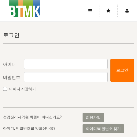
사이트맵
좌우로 스크롤하시면 더 많은 메뉴를 보실 수 있습니다.
로그인
소개
로그인
▼
주님의 회복
그리스도의 몸
회원가입
▼
워치만 니와 위트니스 리
사역
성령의 흐름
▼
소개
그리스도의 몸
성령의 흐름
아이디
로그인
고객센터
▼
한국에서의 주님의 회복의 역사
일
한국
집회 안내
▼
비밀번호
공지사항
우리의 신앙
교회
북한
방송
▼
아이디 저장하기
진리토론
자주묻는질문
외부의 평가
아시아
전국 전성도 온전하게 하는 훈련
라이프스타디
▼
사랑나눔
1:1문의
성경진리사역원
유럽
2026년 제임스 리 특별교통
방송
요셉의 창고
▼
성경진리사역원 회원이 아니신가요?
회원가입
자료실
이벤트
북미
전국 특별집회
읽기
두란노 학원
그리스도의 편지
▼
아이디, 비밀번호를 잊으셨나요?
아이디/비밀번호 찾기
확증과 비평
방송회원 기부안내
중남미