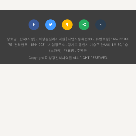
자매 온전하게 하는 훈련
성경중점진리
이른 새벽 마리아처럼
찬송과 누림
▼
이용약관
아프리카,오세아니아
2024년 전국 봉사자 집회
하나님의 경륜
1년 7차 집회 PSRP 자료실
찬송 앨범
하나님께서 정하신 길
▼
오시는길
전국 봉사자 온전하게 하는 훈련
생명공과
2000년 교회사
COPYRIGHT © 2015 BTMK ALL RIGHTS RESERVED
어린이찬송
영상 메시지
서울전시간훈련(FTTS) 수업
진리의 기초
상호명 : 한국(지방)교회성경진리사역원
성도들의 간증
사업자등록번호(고유번호증) : 667-82-000
악기 연주
목양공과
75
전화번호 : 1544-0031
사업장주소 : 경기도 용인시 기흥구 한보라 1로 50, 1층
위트니스 리 영상
교회사 연구
(보라동)
대표명 : 주평문
진리의 변호와 확증
찬송 나눔터
이상과 계시
Copyright © 성경진리사역원 ALL RIGHT RESERVED.
전국 장로 책임형제 훈련
향유를 부은 자매들
영적 생활
활력그룹 실행
전국 전시간 봉사자 훈련
장로 책임형제 진리 연구
복음 창고
성도들의 간증
란 캔거스 형제님 특별영상
전시간 봉사자 진리 연구
찬송 소개
갤러리
신성한 로맨스
다음 세대 연구집
새길 실행
다음 세대, 자료실
독일 연구, 자료실