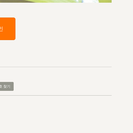
인
호 찾기