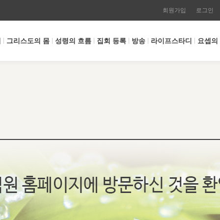
회원가입
로그인
개
그리스도의 몸
성령의 흐름
집회 등록
방송
라이프스타디
요셉의