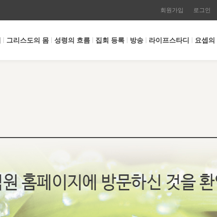
회원가입
로그인
개
그리스도의 몸
성령의 흐름
집회 등록
방송
라이프스타디
요셉의