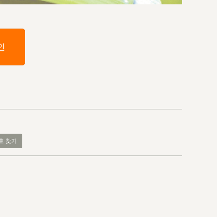
인
호 찾기