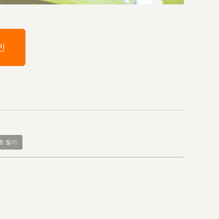
인
호 찾기