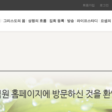
회원가입
로그인
개
그리스도의 몸
성령의 흐름
집회 등록
방송
라이프스타디
요셉의