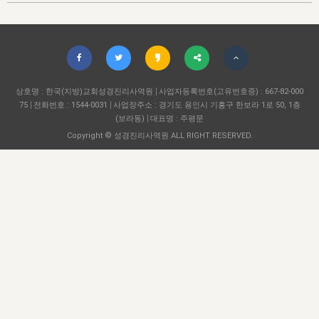
자매 온전하게 하는 훈련
성경중점진리
1년 7차 집회 PSRP 자료실
찬송과 누림
▼
이용약관
아프리카,오세아니아
2024년 전국 봉사자 집회
하나님의 경륜
이른 새벽 마리아처럼
찬송 앨범
하나님께서 정하신 길
▼
오시는길
전국 봉사자 온전하게 하는 훈련
생명공과
2000년 교회사
COPYRIGHT © 2015 BTMK ALL RIGHTS RESERVED
어린이찬송
영상 메시지
서울전시간훈련(FTTS) 수업
진리의 기초
상호명 : 한국(지방)교회성경진리사역원
성도들의 간증
사업자등록번호(고유번호증) : 667-82-000
악기 연주
목양공과
75
전화번호 : 1544-0031
사업장주소 : 경기도 용인시 기흥구 한보라 1로 50, 1층
위트니스 리 영상
교회사 연구
(보라동)
대표명 : 주평문
진리의 변호와 확증
찬송 나눔터
이상과 계시
Copyright © 성경진리사역원 ALL RIGHT RESERVED.
전국 장로 책임형제 훈련
향유를 부은 자매들
영적 생활
활력그룹 실행
전국 전시간 봉사자 훈련
장로 책임형제 진리 연구
복음 창고
성도들의 간증
란 캔거스 형제님 특별영상
전시간 봉사자 진리 연구
찬송 소개
갤러리
신성한 로맨스
다음 세대 연구집
새길 실행
다음 세대, 자료실
독일 연구, 자료실