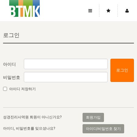
사이트맵
좌우로 스크롤하시면 더 많은 메뉴를 보실 수 있습니다.
로그인
소개
로그인
▼
주님의 회복
그리스도의 몸
회원가입
▼
워치만 니와 위트니스 리
사역
성령의 흐름
▼
소개
그리스도의 몸
성령의 흐름
아이디
로그인
고객센터
▼
한국에서의 주님의 회복의 역사
일
한국
집회 안내
▼
비밀번호
공지사항
우리의 신앙
교회
북한
방송
▼
아이디 저장하기
진리토론
자주묻는질문
외부의 평가
아시아
전국 전성도 온전하게 하는 훈련
라이프스타디
▼
사랑나눔
1:1문의
성경진리사역원
유럽
2026년 제임스 리 특별교통
방송
요셉의 창고
▼
성경진리사역원 회원이 아니신가요?
회원가입
자료실
이벤트
북미
전국 특별집회
읽기
두란노 학원
그리스도의 편지
▼
아이디, 비밀번호를 잊으셨나요?
아이디/비밀번호 찾기
확증과 비평
방송회원 기부안내
중남미