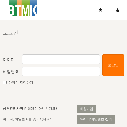
사이트맵
좌우로 스크롤하시면 더 많은 메뉴를 보실 수 있습니다.
로그인
소개
로그인
▼
주님의 회복
그리스도의 몸
회원가입
▼
워치만 니와 위트니스 리
사역
성령의 흐름
▼
소개
그리스도의 몸
성령의 흐름
아이디
로그인
고객센터
▼
한국에서의 주님의 회복의 역사
일
한국
집회 안내
▼
비밀번호
공지사항
우리의 신앙
교회
북한
방송
▼
아이디 저장하기
진리토론
자주묻는질문
외부의 평가
아시아
전국 전성도 온전하게 하는 훈련
라이프스타디
▼
사랑나눔
1:1문의
성경진리사역원
유럽
2026년 제임스 리 특별교통
방송
요셉의 창고
▼
성경진리사역원 회원이 아니신가요?
회원가입
자료실
이벤트
북미
전국 특별집회
읽기
두란노 학원
그리스도의 편지
▼
아이디, 비밀번호를 잊으셨나요?
아이디/비밀번호 찾기
확증과 비평
방송회원 기부안내
중남미