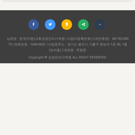
자매 온전하게 하는 훈련
성경중점진리
이른 새벽 마리아처럼
찬송과 누림
▼
이용약관
아프리카,오세아니아
2024년 전국 봉사자 집회
하나님의 경륜
1년 7차 집회 PSRP 자료실
찬송 앨범
하나님께서 정하신 길
▼
오시는길
전국 봉사자 온전하게 하는 훈련
생명공과
2000년 교회사
COPYRIGHT © 2015 BTMK ALL RIGHTS RESERVED
어린이찬송
영상 메시지
서울전시간훈련(FTTS) 수업
진리의 기초
상호명 : 한국(지방)교회성경진리사역원
성도들의 간증
사업자등록번호(고유번호증) : 667-82-000
악기 연주
목양공과
75
전화번호 : 1544-0031
사업장주소 : 경기도 용인시 기흥구 한보라 1로 50, 1층
위트니스 리 영상
교회사 연구
(보라동)
대표명 : 주평문
진리의 변호와 확증
찬송 나눔터
이상과 계시
Copyright © 성경진리사역원 ALL RIGHT RESERVED.
전국 장로 책임형제 훈련
향유를 부은 자매들
영적 생활
활력그룹 실행
전국 전시간 봉사자 훈련
장로 책임형제 진리 연구
복음 창고
성도들의 간증
란 캔거스 형제님 특별영상
전시간 봉사자 진리 연구
찬송 소개
갤러리
신성한 로맨스
다음 세대 연구집
새길 실행
다음 세대, 자료실
독일 연구, 자료실