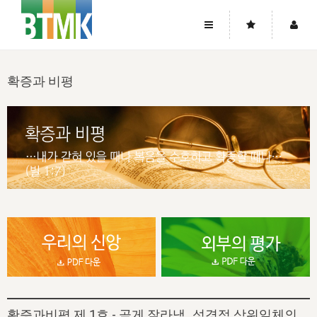
사이트맵
좌우로 스크롤하시면 더 많은 메뉴를 보실 수 있습니다.
확증과 비평
소개
로그인
▼
주님의 회복
그리스도의 몸
회원가입
▼
워치만 니와 위트니스 리
사역
성령의 흐름
▼
소개
그리스도의 몸
성령의 흐름
고객센터
▼
한국에서의 주님의 회복의 역사
일
한국
집회 안내
▼
공지사항
우리의 신앙
교회
북한
방송
▼
진리토론
자주묻는질문
외부의 평가
아시아
전국 전성도 온전하게 하는 훈련
라이프스타디
▼
사랑나눔
1:1문의
성경진리사역원
유럽
2026년 제임스 리 특별교통
방송
요셉의 창고
▼
자료실
이벤트
북미
전국 특별집회
읽기
두란노 학원
그리스도의 편지
▼
확증과 비평
방송회원 기부안내
확증과비평 제 1호 - 곧게 잘라냄_성경적 삼위일체의
중남미