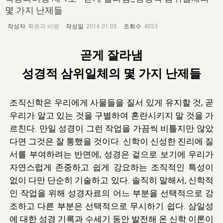
자매 온전하게 하는 훈련
성경중점진리
1년 7차 집회 PSRP 자료실
찬송과 누림
▼
몇 가지 난제들
이용약관
아프리카,오세아니아
2024년 전국 봉사자 집회
하나님의 경륜
이른 새벽 마리아처럼
찬송 앨범
하나님께서 정하신 길
▼
작성자
확증과 비평
작성일
2016.01.05
조회수
4053
오시는길
전국 봉사자 온전하게 하는 훈련
생명공과
2000년 교회사
COPYRIGHT © 2015 BTMK ALL RIGHTS RESERVED
어린이찬송
영상 메시지
곧게 잘라냄
서울전시간훈련(FTTS) 수업
진리의 기초
성도들의 간증
악기 연주
목양공과
성경적 삼위일체의 몇 가지 난제들
위트니스 리 영상
교회사 연구
진리의 변호와 확증
찬송 나눔터
이상과 계시
조직신학은 우리에게 사물들을 질서 있게 유지할 것, 곧
전국 장로 책임형제 훈련
향유를 부은 자매들
영적 생활
활력그룹 실행
우리가 알고 있는 것을 구별하여 혼란시키지 말 것을 가
전국 전시간 봉사자 훈련
장로 책임형제 진리 연구
복음 창고
성도들의 간증
르친다. 만일 성경이 그런 작업을 가끔씩 비틀지만 않았
다면 그것은 잘 통했을 것이다. 신학이 신성한 진리에 질
란 캔거스 형제님 특별영상
전시간 봉사자 진리 연구
찬송 소개
갤러리
서를 부여하려는 반면에, 성경은 겉으로 보기에 우리가
신성한 로맨스
다음 세대 연구집
자연스럽게 존중하고 쉽게 강요하는 조직적인 특성이
새길 실행
없이 다만 단순히 기술하고 있다. 솔직히 말해서, 신학적
다음 세대, 자료실
인 작업을 위해 성경자료의 어느 부분을 선택적으로 강
독일 연구, 자료실
조하고 다른 부분은 선택적으로 무시하기 쉽다. 삼일성
에 대한 성경 기록과 수세기 동안 발전해 온 신학 이론이