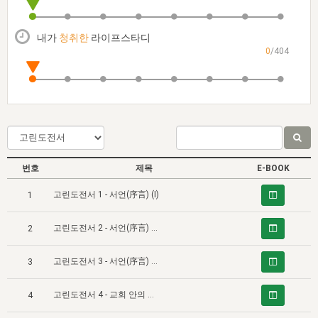
자매 온전하게 하는 훈련
성경중점진리
1년 7차 집회 PSRP 자료실
찬송과 누림
▼
이용약관
아프리카,오세아니아
2024년 전국 봉사자 집회
하나님의 경륜
이른 새벽 마리아처럼
찬송 앨범
하나님께서 정하신 길
▼
내가
청취한
라이프스타디
오시는길
0
/404
전국 봉사자 온전하게 하는 훈련
생명공과
2000년 교회사
COPYRIGHT © 2015 BTMK ALL RIGHTS RESERVED
어린이찬송
영상 메시지
서울전시간훈련(FTTS) 수업
진리의 기초
성도들의 간증
악기 연주
목양공과
위트니스 리 영상
교회사 연구
진리의 변호와 확증
찬송 나눔터
이상과 계시
전국 장로 책임형제 훈련
향유를 부은 자매들
영적 생활
활력그룹 실행
번호
제목
E-BOOK
전국 전시간 봉사자 훈련
장로 책임형제 진리 연구
복음 창고
성도들의 간증
고린도전서 1 - 서언(序言) (Ⅰ)
1
란 캔거스 형제님 특별영상
전시간 봉사자 진리 연구
찬송 소개
갤러리
고린도전서 2 - 서언(序言) (Ⅱ)
2
신성한 로맨스
다음 세대 연구집
새길 실행
고린도전서 3 - 서언(序言) (Ⅲ)
다음 세대, 자료실
3
독일 연구, 자료실
고린도전서 4 - 교회 안의 모든 문제들에 대한 유일한 해결책인 그리스도와 그의 십자가 (Ⅰ)
4