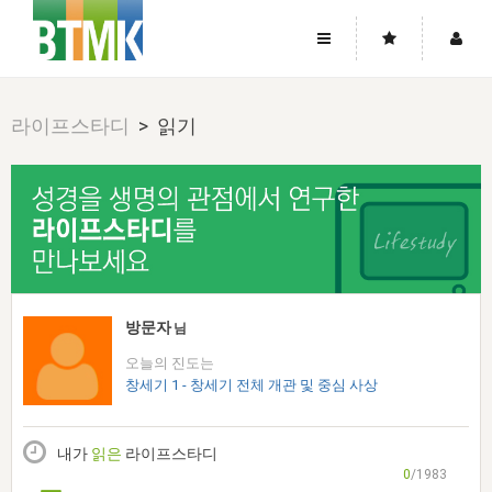
사이트맵
좌우로 스크롤하시면 더 많은 메뉴를 보실 수 있습니다.
라이프스타디
> 읽기
소개
로그인
▼
주님의 회복
그리스도의 몸
회원가입
▼
워치만 니와 위트니스 리
사역
성령의 흐름
▼
소개
그리스도의 몸
성령의 흐름
고객센터
▼
한국에서의 주님의 회복의 역사
일
한국
집회 안내
▼
공지사항
우리의 신앙
교회
북한
방송
▼
방문자
님
진리토론
자주묻는질문
외부의 평가
아시아
오늘의 진도는
전국 전성도 온전하게 하는 훈련
라이프스타디
▼
사랑나눔
창세기 1 - 창세기 전체 개관 및 중심 사상
1:1문의
성경진리사역원
유럽
2026년 제임스 리 특별교통
방송
요셉의 창고
▼
자료실
이벤트
북미
전국 특별집회
내가
읽은
라이프스타디
읽기
두란노 학원
그리스도의 편지
▼
확증과 비평
0
/1983
방송회원 기부안내
중남미