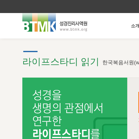
소
라이프스타디 읽기
한국복음서원(ww