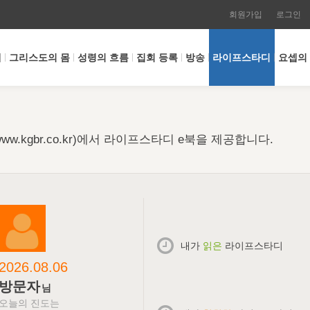
회원가입
로그인
개
그리스도의 몸
성령의 흐름
집회 등록
방송
라이프스타디
요셉의
w.kgbr.co.kr)에서 라이프스타디 e북을 제공합니다.
내가
읽은
라이프스타디
2026.08.06
방문자
님
오늘의 진도는